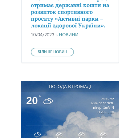
отримає державні кошти на
розвиток спортивного
проекту «Активні парки –
локації здорової України».
10/04/2023
в
НОВИНИ
БІЛЬШЕ НОВИН
ПОГОДА В ГРОМАДІ
20
°
хмарно
66% вологість
вітер: 1m/s N
H 20 • L 20