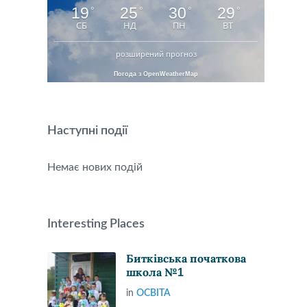
19
25
30
29
°
°
°
°
СБ
НД
ПН
ВТ
розширений прогноз
Погода з OpenWeatherMap
Наступні події
Немає нових подій
Interesting Places
Битківська початкова
школа №1
in
ОСВІТА