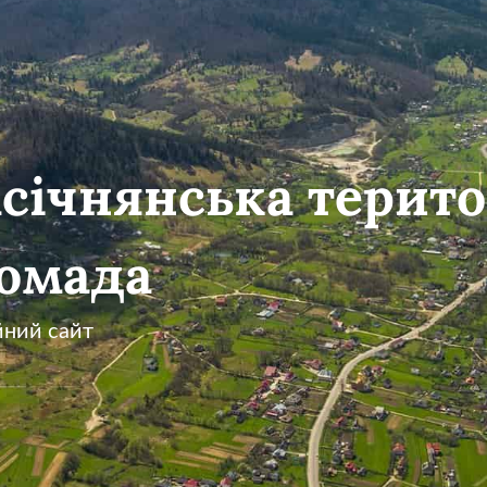
січнянська терито
омада
йний сайт