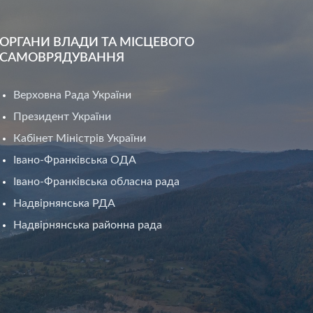
ОРГАНИ ВЛАДИ ТА МІСЦЕВОГО
САМОВРЯДУВАННЯ
Верховна Рада України
Президент України
Кабінет Міністрів України
Івано-Франківська ОДА
Івано-Франківська обласна рада
Надвірнянська РДА
Надвірнянська районна рада