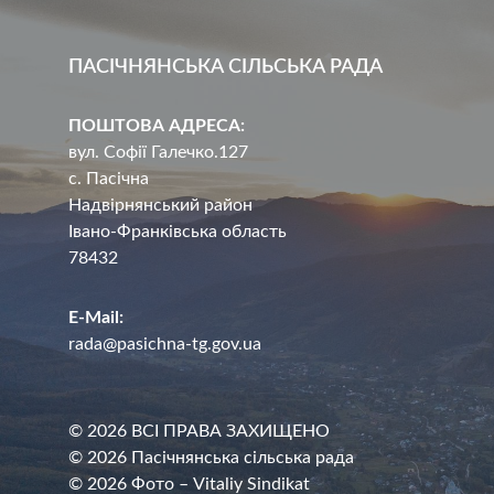
ПАСІЧНЯНСЬКА СІЛЬСЬКА РАДА
ПОШТОВА АДРЕСА:
вул. Софії Галечко.127
с. Пасічна
Надвірнянський район
Івано-Франківська область
78432
E-Mail:
rada@pasichna-tg.gov.ua
© 2026 ВСІ ПРАВА ЗАХИЩЕНО
© 2026 Пасічнянська сільська рада
© 2026 Фото – Vitaliy Sindikat