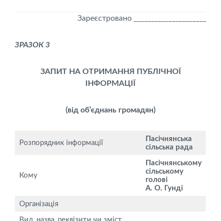
Зареєстровано _____________________
ЗРАЗОК 3
ЗАПИТ НА ОТРИМАННЯ ПУБЛІЧНОЇ
ІНФОРМАЦІЇ
(від об
’
єднань громадян)
Пасічнянська
Розпорядник інформації
сільська рада
Пасічнянському
сільському
Кому
голові
А. О. Гунді
Організація
Вид, назва, реквізити чи зміст