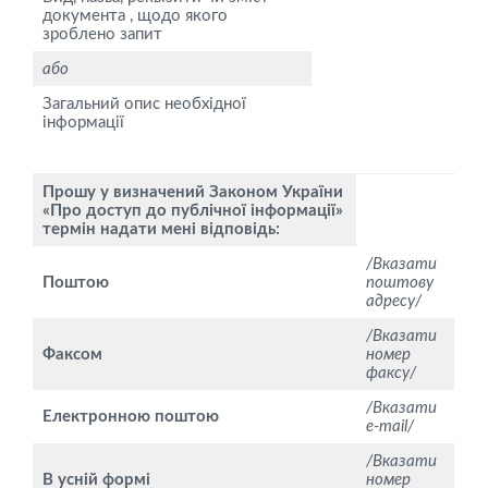
документа , щодо якого
зроблено запит
або
Загальний опис необхідної
інформації
Прошу у визначений Законом України
«Про доступ до публічної інформації»
термін надати мені відповідь:
/Вказати
Поштою
поштову
адресу/
/Вказати
Факсом
номер
факсу/
/Вказати
Електронною поштою
e-mаіl/
/Вказати
В усній формі
номер