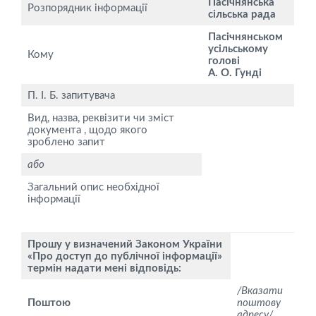
Пасічнянська
Розпорядник інформації
сільська рада
Пасічнянськом
усільському
Кому
голові
А. О. Гунді
П. І. Б. запитувача
Вид, назва, реквізити чи зміст
документа , щодо якого
зроблено запит
або
Загальний опис необхідної
інформації
Прошу у визначений Законом України
«Про доступ до публічної інформації»
термін надати мені відповідь:
/Вказати
Поштою
поштову
адресу/