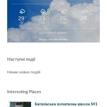
29
23
25
29
°
°
°
°
ПТ
СБ
НД
ПН
розширений прогноз
Погода з OpenWeatherMap
Наступні події
Немає нових подій
Interesting Places
Битківська початкова школа №1