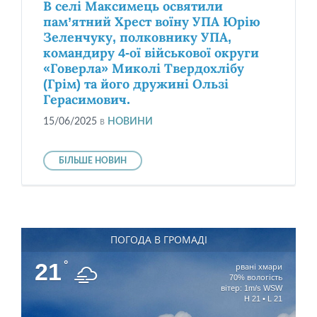
В селі Максимець освятили
пам’ятний Хрест воїну УПА Юрію
Зеленчуку, полковнику УПА,
командиру 4-ої військової округи
«Говерла» Миколі Твердохлібу
(Грім) та його дружині Ользі
Герасимович.
15/06/2025
в
НОВИНИ
БІЛЬШЕ НОВИН
ПОГОДА В ГРОМАДІ
21
°
рвані хмари
70% вологість
вітер: 1m/s WSW
H 21 • L 21