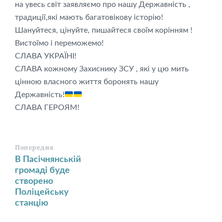
на увесь світ заявляємо про нашу Державність ,
традиції,які мають багатовікову історію!
Шануйтеся, цінуйте, пишайтеся своїм корінням !
Вистоїмо і переможемо!
СЛАВА УКРАЇНІ!
СЛАВА кожному Захиснику ЗСУ , які у цю мить
цінною власного життя боронять нашу
Державність!
СЛАВА ГЕРОЯМ!
Попередня
В Пасічнянській
громаді буде
створено
Поліцейську
станцію