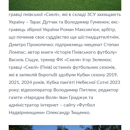
гравці пнівської «Скелі», які в складі ЗСУ захищають
Україну – Тарас Дутчак та Володимир Гуменюк; екс-
гравець збірної України Роман Максим’юк; арбітр,
що починав своє суддівство ще шістнадцятилітнім,
Дмитро Прокопечко; підприємець-меценат Степан
Ломпас; автор книги «Історія Пнівського футболу»
Василь Сіщук, тренер ФК «Скеля» Ігор Зеленюк;
гравці «Скелі» (Пнів) останніх футбольних сезонів,
які в запеклій боротьбі здобули Кубки сезону 2019,
2021, 2024 років, Кубка пам’яті Небесної Сотні 2023
року; відеооператор Володимир Питлюк; редактор
газети «Народна Воля» Іван Гриджук та
адміністратор інтернет – сайту «Футбол
Надвірнянщини» Олександр Тищенко.