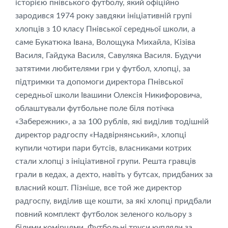
історією пнівського футболу, який офіційно
зародився 1974 року завдяки ініціативній групі
хлопців з 10 класу Пнівської середньої школи, а
саме Букатюка Івана, Волощука Михайла, Кізіва
Василя, Гайдука Василя, Савуляка Василя. Будучи
затятими любителями гри у футбол, хлопці, за
підтримки та допомоги директора Пнівської
середньої школи Івашини Олексія Никифоровича,
облаштували футбольне поле біля потічка
«Забережник», а за 100 рублів, які виділив тодішній
директор радгоспу «Надвірнянський», хлопці
купили чотири пари бутсів, власниками котрих
стали хлопці з ініціативної групи. Решта гравців
грали в кедах, а дехто, навіть у бутсах, придбаних за
власний кошт. Пізніше, все той же директор
радгоспу, виділив ще кошти, за які хлопці придбали
повний комплект футболок зеленого кольору з
білими комірцями. Футбольні труси купляли за