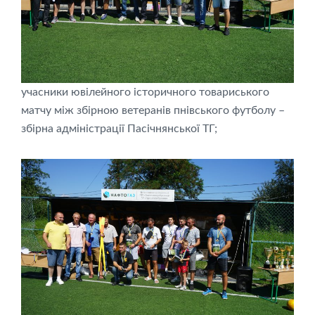
учасники ювілейного історичного товариського
матчу між збірною ветеранів пнівського футболу –
збірна адміністрації Пасічнянської ТГ;