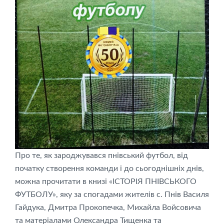
Про те, як зароджувався пнівський футбол, від
початку створення команди і до сьогоднішніх днів,
можна прочитати в книзі «ІСТОРІЯ ПНІВСЬКОГО
ФУТБОЛУ», яку за спогадами жителів с. Пнів Василя
Гайдука, Дмитра Прокопечка, Михайла Войсовича
та матеріалами Олександра Тищенка та