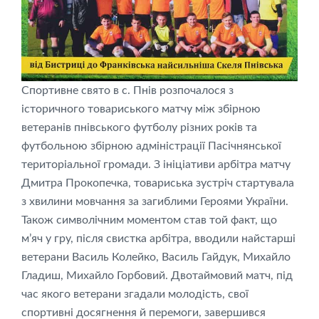
Спортивне свято в с. Пнів розпочалося з
історичного товариського матчу між збірною
ветеранів пнівського футболу різних років та
футбольною збірною адміністрації Пасічнянської
територіальної громади. З ініціативи арбітра матчу
Дмитра Прокопечка, товариська зустріч стартувала
з хвилини мовчання за загиблими Героями України.
Також символічним моментом став той факт, що
м’яч у гру, після свистка арбітра, вводили найстарші
ветерани Василь Колейко, Василь Гайдук, Михайло
Гладиш, Михайло Горбовий. Двотаймовий матч, під
час якого ветерани згадали молодість, свої
спортивні досягнення й перемоги, завершився