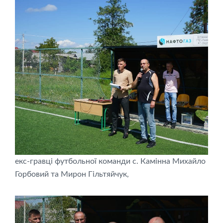
екс-гравці футбольної команди с. Камінна Михайло
Горбовий та Мирон Гільтяйчук,