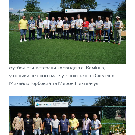
футболісти-ветерани команди з с. Камінна,
учасники першого матчу з пнівською «Скелею» –
Михайло Горбовий та Мирон Гільтяйчук;