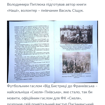
Володимира Питлюка підготував автор книги
«Наші», волонтер – пнівчанин Василь Сіщук.
Футбольним гаслом «Від Бистриці до Франківська –
найсильніша «Скеля» Пнівська», яке стало, так би
мовити, офіційним гаслом для ФК «Скеля»,
розпочав свій привітальний виступ Пасічнянський