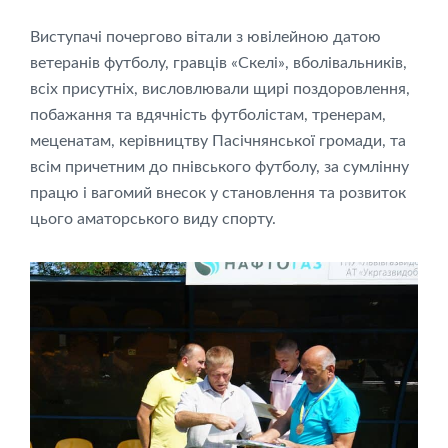
Виступачі почергово вітали з ювілейною датою
ветеранів футболу, гравців «Скелі», вболівальників,
всіх присутніх, висловлювали щирі поздоровлення,
побажання та вдячність футболістам, тренерам,
меценатам, керівництву Пасічнянської громади, та
всім причетним до пнівського футболу, за сумлінну
працю і вагомий внесок у становлення та розвиток
цього аматорського виду спорту.