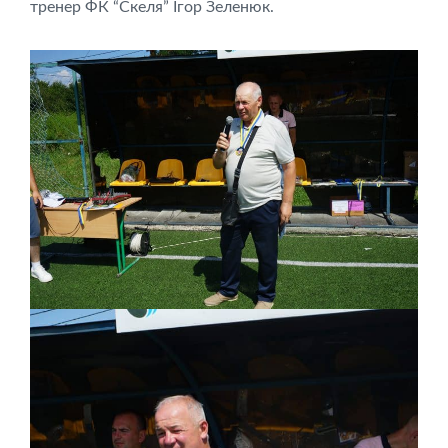
тренер ФК “Скеля” Ігор Зеленюк.