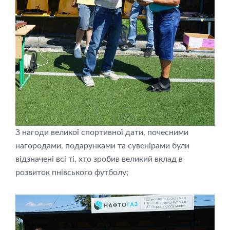
З нагоди великої спортивної дати, почесними
нагородами, подарунками та сувенірами були
відзначені всі ті, хто зробив великий вклад в
розвиток пнівського футболу;