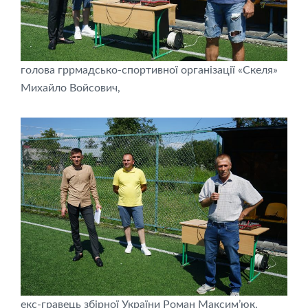
голова гррмадсько-спортивної організації «Скеля»
Михайло Войсович,
екс-гравець збірної України Роман Максим’юк,