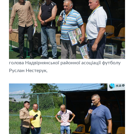
голова Надвірнянської районної асоціації футболу
Руслан Нестерук,