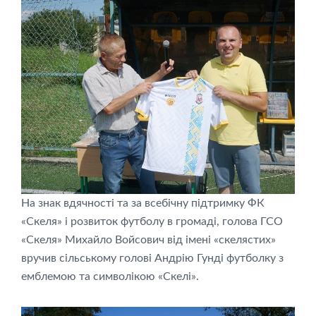
На знак вдячності та за всебічну підтримку ФК
«Скеля» і розвиток футболу в громаді, голова ГСО
«Скеля» Михайло Войсович від імені «скелястих»
вручив сільському голові Андрію Гунді футболку з
емблемою та символікою «Скелі».