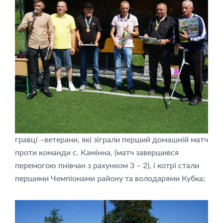
гравці –ветерани, які зіграли перший домашній матч
проти команди с. Камінна, (матч завершився
перемогою пнівчан з рахунком 3 – 2), і котрі стали
першими Чемпіонами району та володарями Кубка;