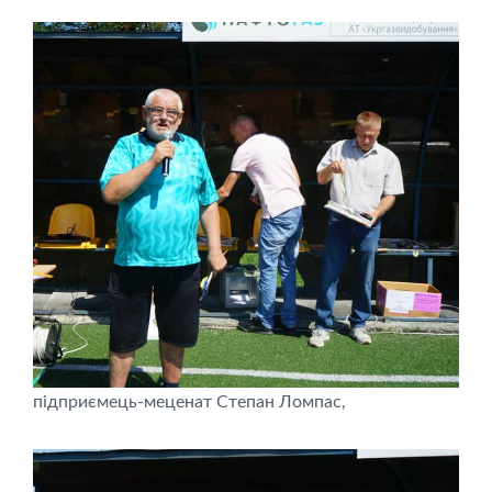
підприємець-меценат Степан Ломпас,