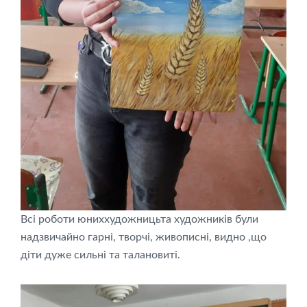
Всі роботи юниххудожницьта художників були
надзвичайно гарні, творчі, живописні, видно ,що
діти дуже сильні та талановиті.