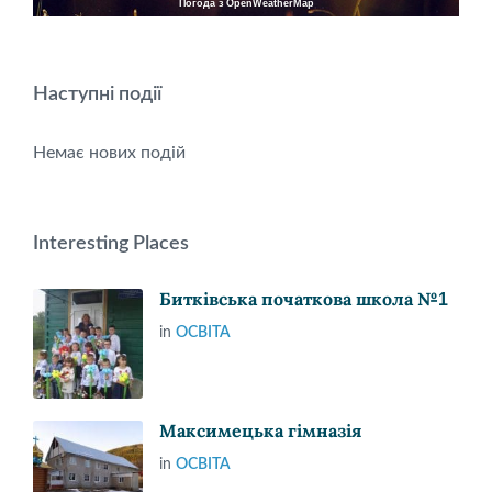
Погода з OpenWeatherMap
Наступні події
Немає нових подій
Interesting Places
Битківська початкова школа №1
in
ОСВІТА
Максимецька гімназія
in
ОСВІТА