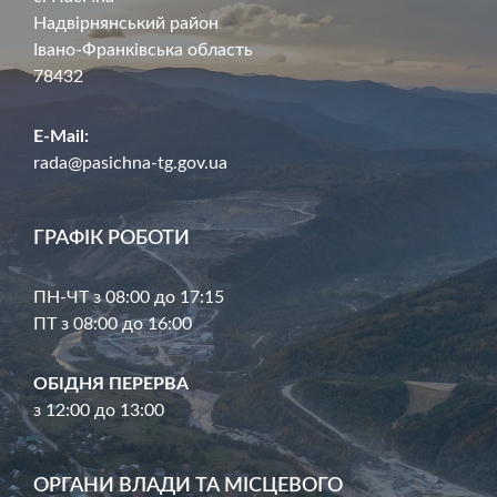
Надвірнянський район
Івано-Франківська область
78432
E-Mail:
rada@pasichna-tg.gov.ua
ГРАФІК РОБОТИ
ПН-ЧТ з 08:00 до 17:15
ПТ з 08:00 до 16:00
ОБІДНЯ ПЕРЕРВА
з 12:00 до 13:00
ОРГАНИ ВЛАДИ ТА МІСЦЕВОГО