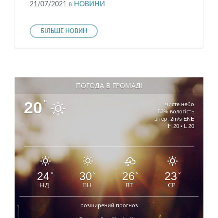
21/07/2021
в
НОВИНИ
БІЛЬШЕ НОВИН
ПОГОДА В ГРОМАДІ
20
°
чисте небо
53% вологість
вітер: 2m/s ENE
H 20 • L 20
24
30
26
23
°
°
°
°
НД
ПН
ВТ
СР
розширений прогноз