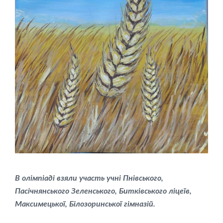
В олімпіаді взяли участь учні Пнівського,
Пасічнянського Зеленського, Битківського ліцеїв,
Максимецької, Білозоринської гімназій.