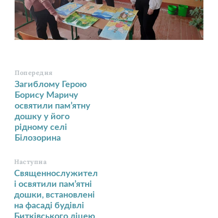
Попередня
Загиблому Герою
Борису Маричу
освятили пам’ятну
дошку у його
рідному селі
Білозорина
Наступна
Священнослужител
і освятили пам’ятні
дошки, встановлені
на фасаді будівлі
Битківського ліцею