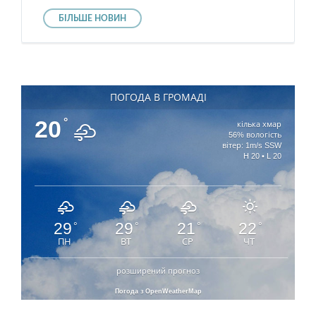
БІЛЬШЕ НОВИН
ПОГОДА В ГРОМАДІ
20
°
кілька хмар
56% вологість
вітер: 1m/s SSW
H 20 • L 20
29
29
21
22
°
°
°
°
ПН
ВТ
СР
ЧТ
розширений прогноз
Погода з OpenWeatherMap