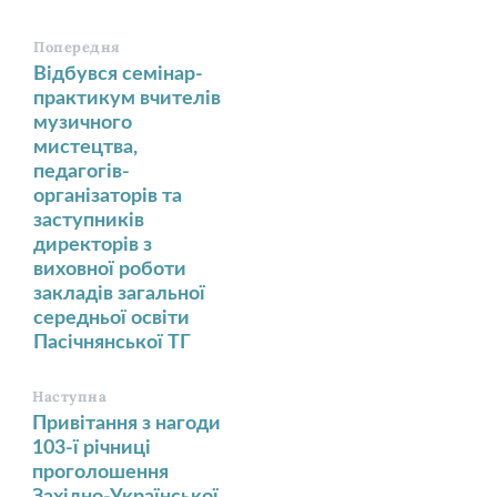
Попередня
Відбувся семінар-
практикум вчителів
музичного
мистецтва,
педагогів-
організаторів та
заступників
директорів з
виховної роботи
закладів загальної
середньої освіти
Пасічнянської ТГ
Наступна
Привітання з нагоди
103-ї річниці
проголошення
Західно-Української