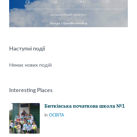
СБ
НД
ПН
ВТ
розширений прогноз
Погода з OpenWeatherMap
Наступні події
Немає нових подій
Interesting Places
Битківська початкова школа №1
in
ОСВІТА