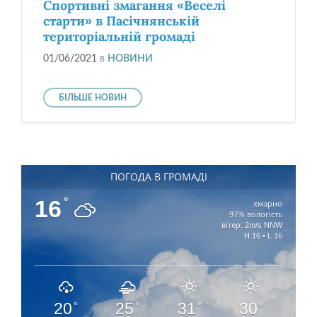
Спортивні змагання «Веселі
старти» в Пасічнянській
територіальній громаді
01/06/2021
в
НОВИНИ
БІЛЬШЕ НОВИН
ПОГОДА В ГРОМАДІ
16
°
хмарно
97% вологість
вітер: 2m/s NNW
H 16 • L 16
20
25
31
30
°
°
°
°