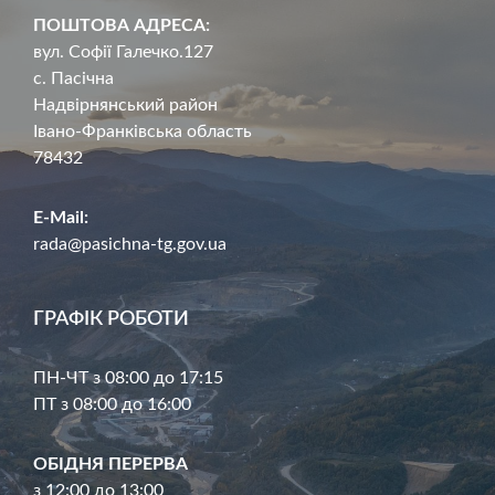
ПОШТОВА АДРЕСА:
вул. Софії Галечко.127
с. Пасічна
Надвірнянський район
Івано-Франківська область
78432
E-Mail:
rada@pasichna-tg.gov.ua
ГРАФІК РОБОТИ
ПН-ЧТ з 08:00 до 17:15
ПТ з 08:00 до 16:00
ОБІДНЯ ПЕРЕРВА
з 12:00 до 13:00