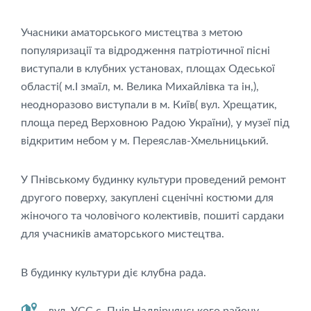
Учасники аматорського мистецтва з метою
популяризації та відродження патріотичної пісні
виступали в клубних установах, площах Одеської
області( м.І змаїл, м. Велика Михайлівка та ін,),
неодноразово виступали в м. Київ( вул. Хрещатик,
площа перед Верховною Радою України), у музеї під
відкритим небом у м. Переяслав-Хмельницький.
У Пнівському будинку культури проведений ремонт
другого поверху, закуплені сценічні костюми для
жіночого та чоловічого колективів, пошиті сардаки
для учасників аматорського мистецтва.
В будинку культури діє клубна рада.
вул. УСС с. Пнів Надвірнянського району