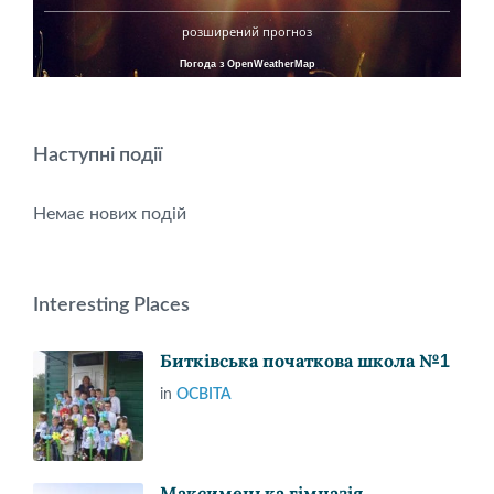
розширений прогноз
Погода з OpenWeatherMap
Наступні події
Немає нових подій
Interesting Places
Битківська початкова школа №1
in
ОСВІТА
Максимецька гімназія