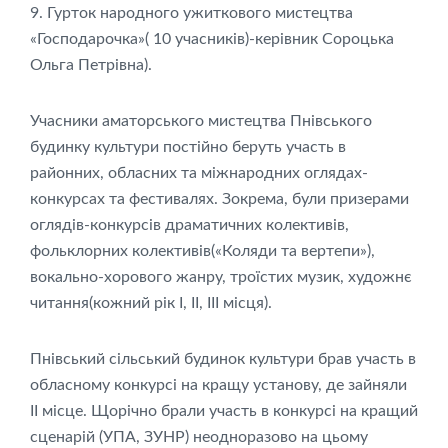
9. Гурток народного ужиткового мистецтва
«Господарочка»( 10 учасників)-керівник Сороцька
Ольга Петрівна).
Учасники аматорського мистецтва Пнівського
будинку культури постійно беруть участь в
районних, обласних та міжнародних оглядах-
конкурсах та фестивалях. Зокрема, були призерами
оглядів-конкурсів драматичних колективів,
фольклорних колективів(«Коляди та вертепи»),
вокально-хорового жанру, троїстих музик, художнє
читання(кожний рік I, II, III місця).
Пнівський сільський будинок культури брав участь в
обласному конкурсі на кращу установу, де зайняли
II місце. Щорічно брали участь в конкурсі на кращий
сценарій (УПА, ЗУНР) неодноразово на цьому