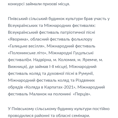
конкурсі займали призові місця.
Пнівський сільський будинок культури брав участь у
Всеукраїнських та Міжнародних фестивалях:
Всеукраїнський фестиваль патріотичної пісні
«Яворина», обласний фестиваль фольклору
«Галицьке весілля», Міжнародний фестиваль
«Полонинське літо», Міжнародні Гуцульські
фестивалі(м. Надвірна, м. Коломия, м. Яремче, м.
Вижниця), де займав I-II місце), Міжнародний
фестиваль коляд та духовної пісні в Румунії,
Міжнародний фестиваль коляд та Різдвяних
обрядів «Коляда в Карпатах-2021», Міжнародний
фестиваль Маланок на полонині «Перців».
У Пнівському сільському будинку культури постійно
проводилися районні та обласні семінари.