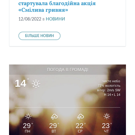
стартувала благодійна акція
«Смілива гривня»
12/08/2022
в
НОВИНИ
БІЛЬШЕ НОВИН
ПОГОДА В ГРОМАДІ
14
°
чисте небо
71% вологість
вітер: 2m/s SW
H 14 • L 14
29
29
22
23
°
°
°
°
ПН
ВТ
СР
ЧТ