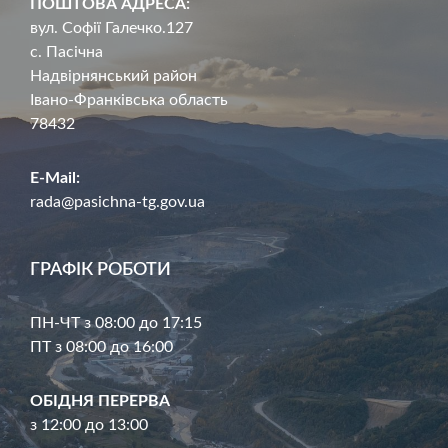
ПОШТОВА АДРЕСА:
вул. Софії Галечко.127
с. Пасічна
Надвірнянський район
Івано-Франківська область
78432
E-Mail:
rada@pasichna-tg.gov.ua
ГРАФІК РОБОТИ
ПН-ЧТ з 08:00 до 17:15
ПТ з 08:00 до 16:00
ОБІДНЯ ПЕРЕРВА
з 12:00 до 13:00