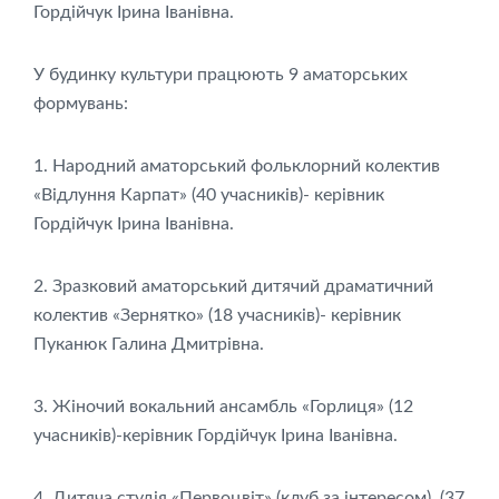
Гордійчук Ірина Іванівна.
У будинку культури працюють 9 аматорських
формувань:
1. Народний аматорський фольклорний колектив
«Відлуння Карпат» (40 учасників)- керівник
Гордійчук Ірина Іванівна.
2. Зразковий аматорський дитячий драматичний
колектив «Зернятко» (18 учасників)- керівник
Пуканюк Галина Дмитрівна.
3. Жіночий вокальний ансамбль «Горлиця» (12
учасників)-керівник Гордійчук Ірина Іванівна.
4. Дитяча студія «Первоцвіт» (клуб за інтересом), (37