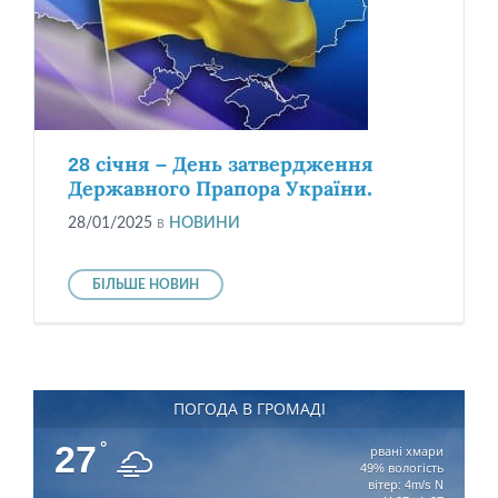
28 січня – День затвердження
Державного Прапора України.
28/01/2025
в
НОВИНИ
БІЛЬШЕ НОВИН
ПОГОДА В ГРОМАДІ
27
°
рвані хмари
49% вологість
вітер: 4m/s N