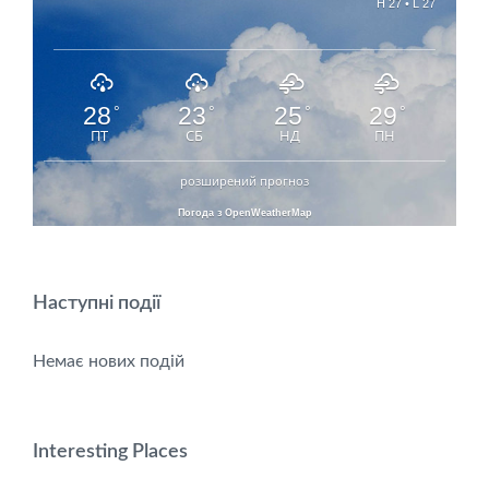
H 27 • L 27
28
23
25
29
°
°
°
°
ПТ
СБ
НД
ПН
розширений прогноз
Погода з OpenWeatherMap
Наступні події
Немає нових подій
Interesting Places