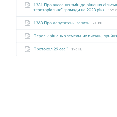
1331 Про внесення змін до рішення сільсь
File
File
територіальної громади на 2023 рік»
159 k
exten
size:
pdf
File
File
1363 Про депутатські запити
60 kB
extension:
size:
pdf
Перелік рішень з земельних питань, прийня
File
File
Протокол 29 сесії
196 kB
extension:
size:
pdf