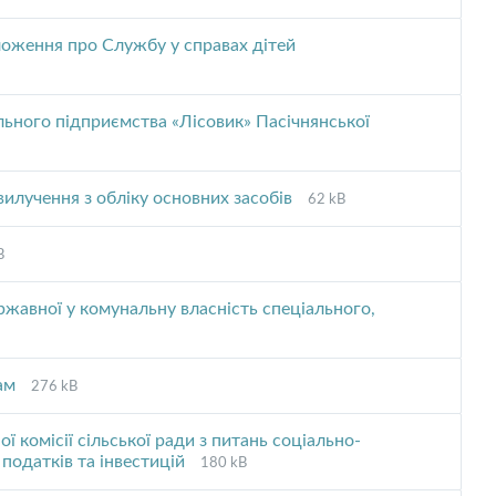
extension:
size:
pdf
ложення про Службу у справах дітей
ьного підприємства «Лісовик» Пасічнянської
File
File
вилучення з обліку основних засобів
62 kB
extension:
size:
pdf
B
nsion:
ржавної у комунальну власність спеціального,
File
File
рам
276 kB
extension:
size:
pdf
 комісії сільської ради з питань соціально-
File
File
 податків та інвестицій
180 kB
extension:
size: