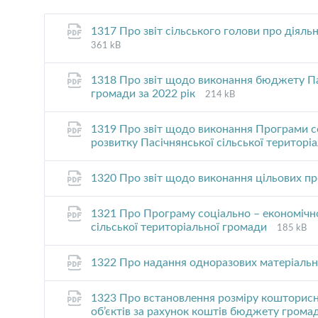
1317 Про звіт сільського голови про діяльн
361 kB
1318 Про звіт щодо виконання бюджету Пас
File
File
громади за 2022 рік
214 kB
extension:
size:
pdf
1319 Про звіт щодо виконання Програми с
розвитку Пасічнянської сільської територі
1320 Про звіт щодо виконання цільових пр
1321 Про Програму соціально – економічно
File
File
сільської територіальної громади
185 kB
extensio
size:
pdf
1322 Про надання одноразових матеріаль
1323 Про встановлення розміру кошторисно
об’єктів за рахунок коштів бюджету грома