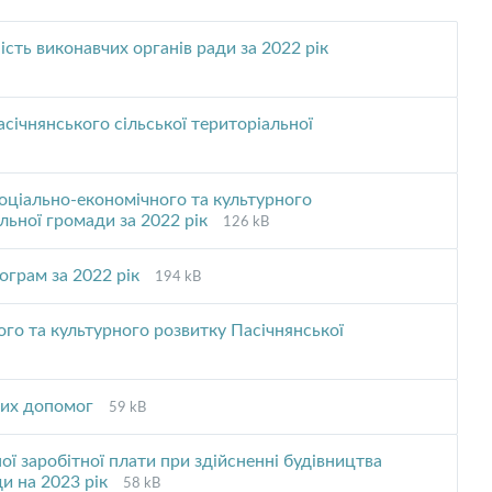
File
File
ість виконавчих органів ради за 2022 рік
extension:
size:
pdf
ічнянського сільської територіальної
оціально-економічного та культурного
File
File
альної громади за 2022 рік
126 kB
extension:
size:
pdf
File
File
ограм за 2022 рік
194 kB
extension:
size:
pdf
го та культурного розвитку Пасічнянської
n:
File
File
них допомог
59 kB
extension:
size:
pdf
ї заробітної плати при здійсненні будівництва
File
File
ди на 2023 рік
58 kB