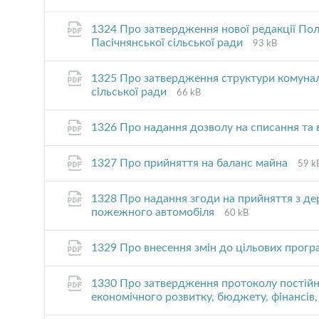
1324 Про затвердження нової редакції По
File
File
Пасічнянської сільської ради
93 kB
extension:
size:
pdf
1325 Про затвердження структури комунал
File
File
сільської ради
66 kB
extension:
size:
pdf
1326 Про надання дозволу на списання та 
File
File
1327 Про прийняття на баланс майна
59 k
exte
size:
pdf
1328 Про надання згоди на прийняття з де
File
File
пожежного автомобіля
60 kB
extension:
size:
pdf
1329 Про внесення змін до цільових прог
1330 Про затвердження протоколу постійної
економічного розвитку, бюджету, фінансів,