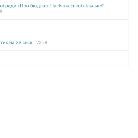
pdf
кої ради «Про бюджет Пасічнянської сільської
B
sion:
File
File
тих на 29 сесії
73 kB
extension:
size:
pdf