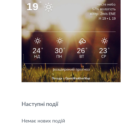
19
°
чисте небо
57% вологість
вітер: 2m/s ENE
H 19 • L 19
24
30
26
23
°
°
°
°
НД
ПН
ВТ
СР
розширений прогноз
Погода з OpenWeatherMap
Наступні події
Немає нових подій