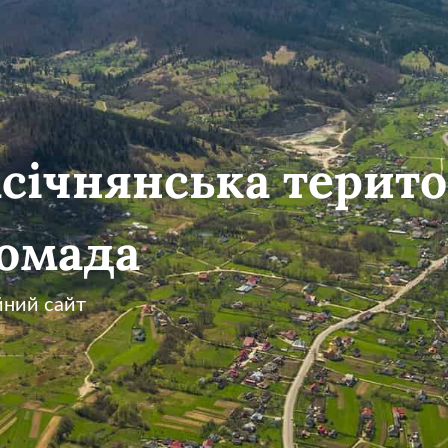
січнянська терито
омада
йний сайт