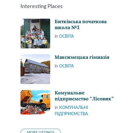
Interesting Places
Битківська початкова
школа №1
in
ОСВІТА
Максимецька гімназія
in
ОСВІТА
Комунальне
підприємство “Лісовик”
in
КОМУНАЛЬНІ
ПІДПРИЄМСТВА
MORE LISTINGS