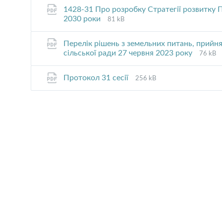
1428-31 Про розробку Стратегії розвитку П
File
File
2030 роки
81 kB
extension:
size:
pdf
Перелік рішень з земельних питань, прийня
File
File
сільської ради 27 червня 2023 року
76 kB
extens
size:
pdf
File
File
Протокол 31 сесії
256 kB
extension:
size:
pdf