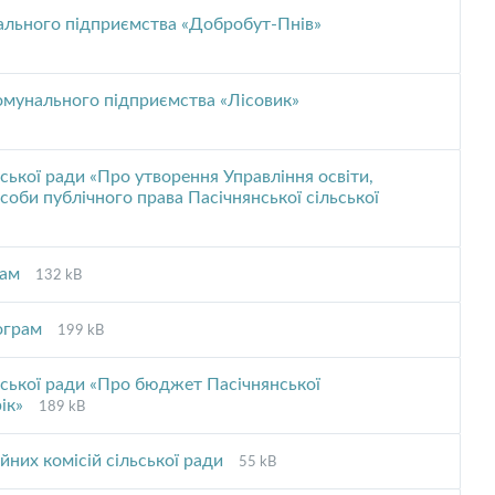
pdf
ального підприємства «Добробут-Пнів»
омунального підприємства «Лісовик»
ської ради «Про утворення Управління освіти,
особи публічного права Пасічнянської сільської
File
File
рам
132 kB
extension:
size:
pdf
File
File
рограм
199 kB
extension:
size:
pdf
ьської ради «Про бюджет Пасічнянської
File
File
рік»
189 kB
extension:
size:
pdf
File
File
йних комісій сільської ради
55 kB
extension:
size: