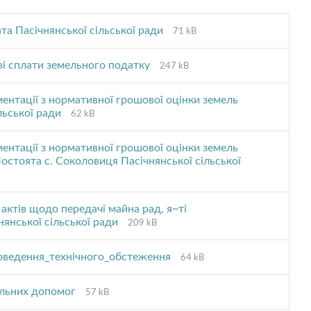
File
File
а Пасічнянської сільської ради
71 kB
extension:
size:
pdf
File
File
 зі сплати земельного податку
247 kB
extension:
size:
pdf
ентації з нормативної грошової оцінки земель
File
File
ільської ради
62 kB
extension:
size:
pdf
ентації з нормативної грошової оцінки земель
 Постоята с. Соколовиця Пасічнянської сільської
ктів щодо передачі майна рад, я~ті
File
File
нянської сільської ради
209 kB
extension:
size:
pdf
File
File
оведення_технічного_обстеження
64 kB
extension:
size:
pdf
File
File
альних допомог
57 kB
extension:
size: