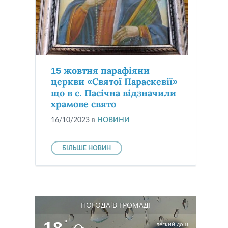
15 жовтня парафіяни
церкви «Святої Параскевії»
що в с. Пасічна відзначили
храмове свято
16/10/2023
в
НОВИНИ
БІЛЬШЕ НОВИН
ПОГОДА В ГРОМАДІ
°
легкий дощ