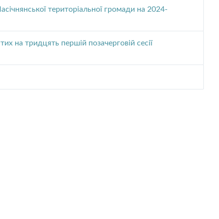
pdf
асічнянської територіальної громади на 2024-
тих на тридцять першій позачерговій сесії
ion: