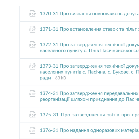
1370-31 Про визнання повноважень депутат
1371-31 Про встановлення ставок та пільг
1372-31 Про затвердження технічної докум
населеного пункту с. Пнів Пасічнянської с
1373-31 Про затвердження технічної докум
населених пунктів с. Пасічна, с. Букове, с.
File
File
ради
63 kB
extension:
size:
pdf
1374-31 Про затвердження передавальних а
реорганізації шляхом приєднання до Пасіч
1375_31_Про_затвердження_звітів_про_пр
1376-31 Про надання одноразових матері