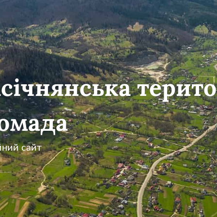
січнянська терито
омада
йний сайт