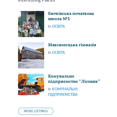
Interesting Places
Битківська початкова
школа №1
in
ОСВІТА
Максимецька гімназія
in
ОСВІТА
Комунальне
підприємство “Лісовик”
in
КОМУНАЛЬНІ
ПІДПРИЄМСТВА
MORE LISTINGS