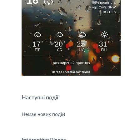
18
96% вологість
вітер: 2m/s NNW
H 18 • L 18
17
20
25
31
°
°
°
°
ПТ
СБ
НД
ПН
розширений прогноз
Погода з OpenWeatherMap
Наступні події
Немає нових подій