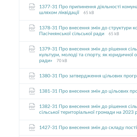
1377-31 Про припинення діяльності комун
File
File
шляхом ліквідації
65 kB
extension:
size:
pdf
1378-31 Про внесення змін до структури к
File
File
Пасічнянської сільської ради
65 kB
extension:
size:
pdf
1379-31 Про внесення змін до рішення сіль
культури, молоді та спорту, як юридичної 
File
File
ради»
70 kB
extension:
size:
pdf
1380-31 Про затвердження цільових прог
1381-31 Про внесення змін до цільових п
1382-31 Про внесення змін до рішення сіл
сільської територіальної громади на 2023 
1427-31 Про внесення змін до складу пості