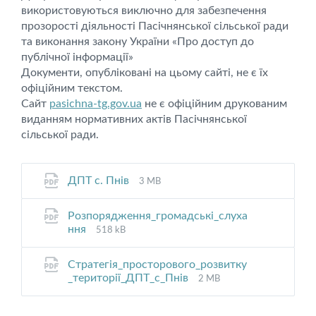
використовуються виключно для забезпечення
прозорості діяльності Пасічнянської сільської ради
та виконання закону України «Про доступ до
публічної інформації»
Документи, опубліковані на цьому сайті, не є їх
офіційним текстом.
Сайт
pasichna-tg.gov.ua
не є офіційним друкованим
виданням нормативних актів Пасічнянської
сільської ради.
File
File
ДПТ с. Пнів
3 MB
extension:
size:
pdf
Розпорядження_громадські_слуха
File
File
ння
518 kB
extension:
size:
pdf
Стратегія_просторового_розвитку
File
File
_території_ДПТ_с_Пнів
2 MB
extension:
size:
pdf