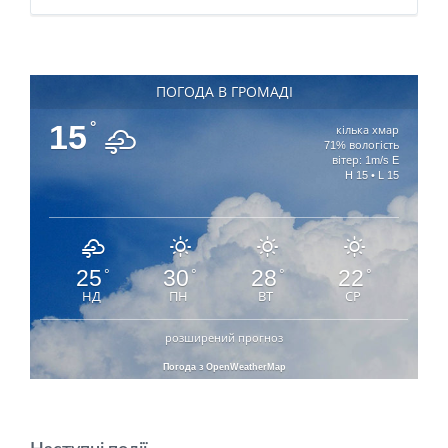
ПОГОДА В ГРОМАДІ
15
°
кілька хмар
71% вологість
вітер: 1m/s E
H 15 • L 15
25
30
28
22
°
°
°
°
НД
ПН
ВТ
СР
розширений прогноз
Погода з OpenWeatherMap