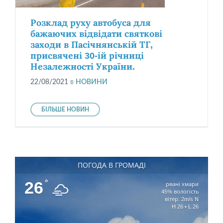
Розклад руху автобуса для
бажаючих відвідати святкові
заходи в Пасічнянській ТГ,
присвячені 30-ій річниці
Незалежності України.
22/08/2021
в
НОВИНИ
БІЛЬШЕ НОВИН
ПОГОДА В ГРОМАДІ
26
°
рвані хмари
45% вологість
вітер: 2m/s N
H 26 • L 26