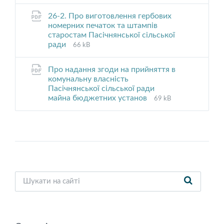
pdf
26-2. Про виготовлення гербових
номерних печаток та штампів
старостам Пасічнянської сільської
File
File
ради
66 kB
extension:
size:
pdf
Про надання згоди на прийняття в
комунальну власність
Пасічнянської сільської ради
File
File
майна бюджетних установ
69 kB
extension:
size:
pdf