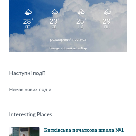
28
23
25
29
°
°
°
°
ПТ
СБ
НД
ПН
розширений прогноз
Погода з OpenWeatherMap
Наступні події
Немає нових подій
Interesting Places
Битківська початкова школа №1