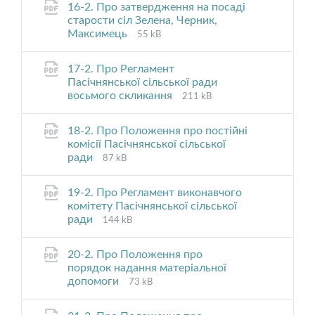
16-2. Про затвердження на посаді
старости сіл Зелена, Черник,
File
File
Максимець
55 kB
extension:
size:
pdf
17-2. Про Регламент
Пасічнянської сільської ради
File
File
восьмого скликання
211 kB
extension:
size:
pdf
18-2. Про Положення про постійні
комісії Пасічнянської сільської
File
File
ради
87 kB
extension:
size:
pdf
19-2. Про Регламент виконавчого
комітету Пасічнянської сільської
File
File
ради
144 kB
extension:
size:
pdf
20-2. Про Положення про
порядок надання матеріальної
File
File
допомоги
73 kB
extension:
size:
pdf