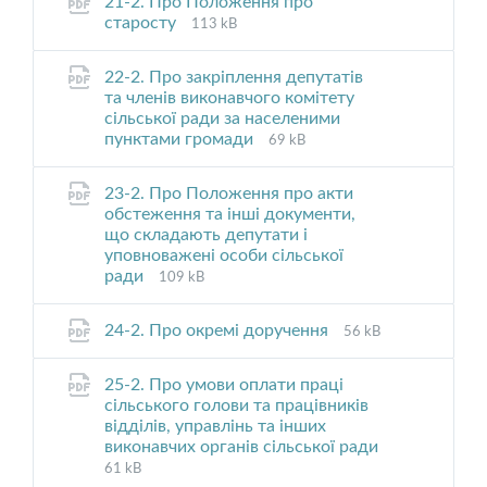
21-2. Про Положення про
File
File
старосту
113 kB
extension:
size:
pdf
22-2. Про закріплення депутатів
та членів виконавчого комітету
сільської ради за населеними
File
File
пунктами громади
69 kB
extension:
size:
pdf
23-2. Про Положення про акти
обстеження та інші документи,
що складають депутати і
уповноважені особи сільської
File
File
ради
109 kB
extension:
size:
pdf
File
File
24-2. Про окремі доручення
56 kB
extension:
size:
pdf
25-2. Про умови оплати праці
сільського голови та працівників
відділів, управлінь та інших
виконавчих органів сільської ради
File
File
61 kB
extension:
size: