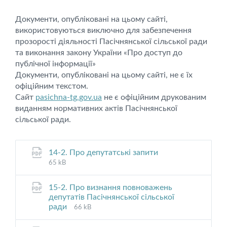
Документи, опубліковані на цьому сайті,
використовуються виключно для забезпечення
прозорості діяльності Пасічнянської сільської ради
та виконання закону України «Про доступ до
публічної інформації»
Документи, опубліковані на цьому сайті, не є їх
офіційним текстом.
Сайт
pasichna-tg.gov.ua
не є офіційним друкованим
виданням нормативних актів Пасічнянської
сільської ради.
File
File
14-2. Про депутатські запити
extension:
size:
65 kB
pdf
15-2. Про визнання повноважень
депутатів Пасічнянської сільської
File
File
ради
66 kB
extension:
size:
pdf