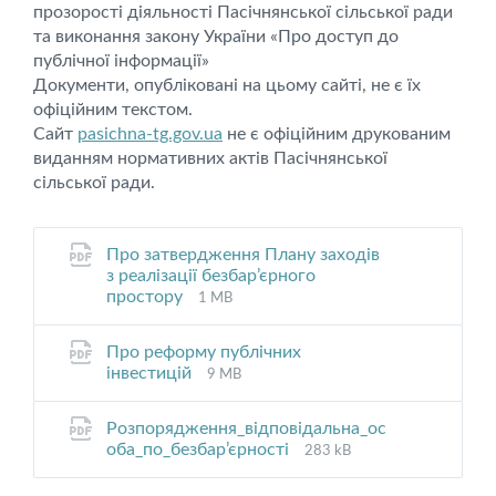
прозорості діяльності Пасічнянської сільської ради
та виконання закону України «Про доступ до
публічної інформації»
Документи, опубліковані на цьому сайті, не є їх
офіційним текстом.
Сайт
pasichna-tg.gov.ua
не є офіційним друкованим
виданням нормативних актів Пасічнянської
сільської ради.
Про затвердження Плану заходів
з реалізації безбар’єрного
File
File
простору
1 MB
extension:
size:
pdf
Про реформу публічних
File
File
інвестицій
9 MB
extension:
size:
pdf
Розпорядження_відповідальна_ос
File
File
оба_по_безбар’єрності
283 kB
extension:
size:
pdf