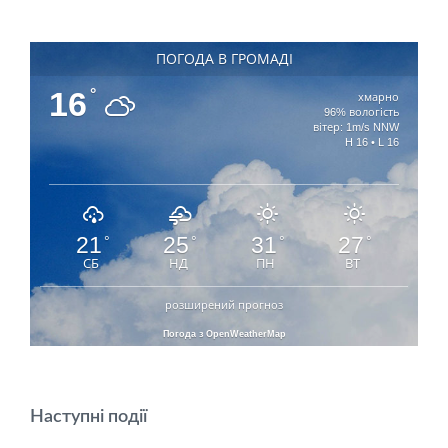
ПОГОДА В ГРОМАДІ
16
°
хмарно
96% вологість
вітер: 1m/s NNW
H 16 • L 16
21
25
31
27
°
°
°
°
СБ
НД
ПН
ВТ
розширений прогноз
Погода з OpenWeatherMap
Наступні події