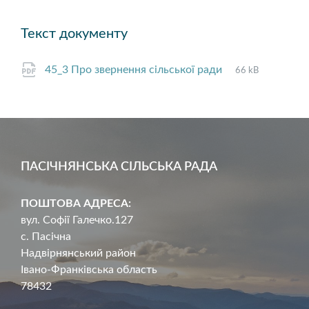
Текст документу
File
pdf
File
45_3 Про звернення сільської ради
66 kB
extension:
size:
ПАСІЧНЯНСЬКА СІЛЬСЬКА РАДА
ПОШТОВА АДРЕСА:
вул. Софії Галечко.127
с. Пасічна
Надвірнянський район
Івано-Франківська область
78432