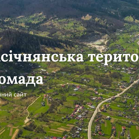
січнянська терито
омада
йний сайт