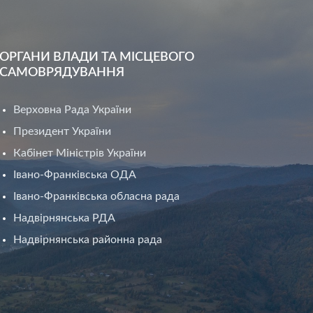
ОРГАНИ ВЛАДИ ТА МІСЦЕВОГО
САМОВРЯДУВАННЯ
Верховна Рада України
Президент України
Кабінет Міністрів України
Івано-Франківська ОДА
Івано-Франківська обласна рада
Надвірнянська РДА
Надвірнянська районна рада