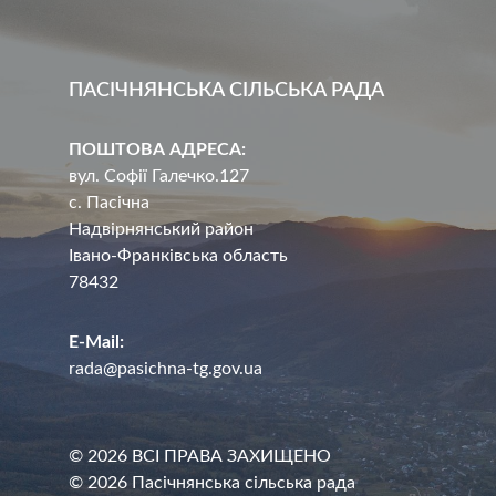
ПАСІЧНЯНСЬКА СІЛЬСЬКА РАДА
ПОШТОВА АДРЕСА:
вул. Софії Галечко.127
с. Пасічна
Надвірнянський район
Івано-Франківська область
78432
E-Mail:
rada@pasichna-tg.gov.ua
© 2026 ВСІ ПРАВА ЗАХИЩЕНО
© 2026 Пасічнянська сільська рада