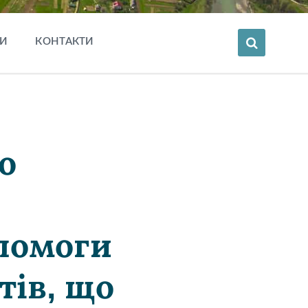
И
КОНТАКТИ
о
опомоги
тів, що