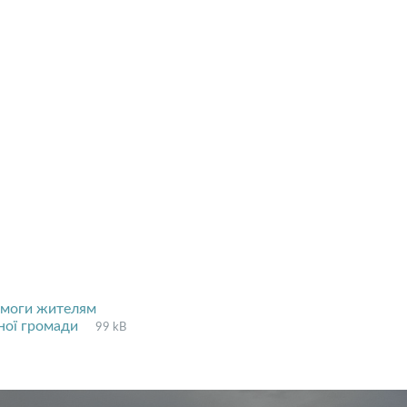
омоги жителям
File
pdf
File
ьної громади
99 kB
extension:
size: