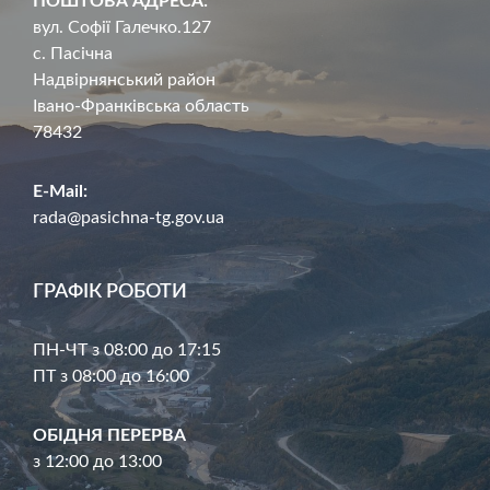
ПОШТОВА АДРЕСА:
вул. Софії Галечко.127
с. Пасічна
Надвірнянський район
Івано-Франківська область
78432
E-Mail:
rada@pasichna-tg.gov.ua
ГРАФІК РОБОТИ
ПН-ЧТ з 08:00 до 17:15
ПТ з 08:00 до 16:00
ОБІДНЯ ПЕРЕРВА
з 12:00 до 13:00