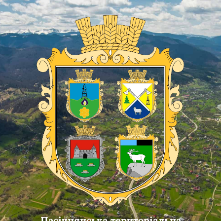
Skip
Skip
Skip
to
to
to
content
main
footer
navigation
Пасічнянська територіальна