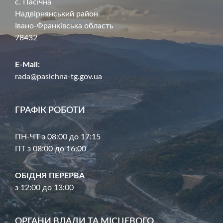
с. Пасічна
Надвірнянський район
Івано-Франківська область
78432
E-Mail:
rada@pasichna-tg.gov.ua
ГРАФІК РОБОТИ
ПН-ЧТ з 08:00 до 17:15
ПТ з 08:00 до 16:00
ОБІДНЯ ПЕРЕРВА
з 12:00 до 13:00
ОРГАНИ ВЛАДИ ТА МІСЦЕВОГО