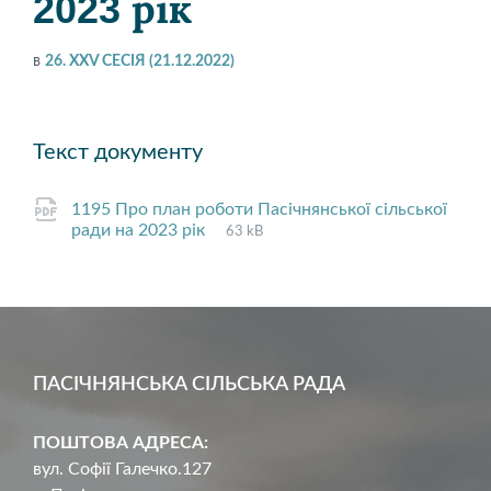
2023 рік
в
26. XXV СЕСІЯ (21.12.2022)
Текст документу
1195 Про план роботи Пасічнянської сільської
File
pdf
File
ради на 2023 рік
63 kB
extension:
size:
ПАСІЧНЯНСЬКА СІЛЬСЬКА РАДА
ПОШТОВА АДРЕСА:
вул. Софії Галечко.127