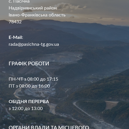
с. Пасічна
Надвірнянський район
Івано-Франківська область
78432
E-Mail:
rada@pasichna-tg.gov.ua
ГРАФІК РОБОТИ
ПН-ЧТ з 08:00 до 17:15
ПТ з 08:00 до 16:00
ОБІДНЯ ПЕРЕРВА
з 12:00 до 13:00
ОРГАНИ ВЛАДИ ТА МІСЦЕВОГО