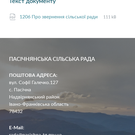
Текст документу
File
pdf
File
1206 Про звернення сільської ради
111 kB
extension:
size:
ПАСІЧНЯНСЬКА СІЛЬСЬКА РАДА
ПОШТОВА АДРЕСА:
вул. Софії Галечко.127
с. Пасічна
Надвірнянський район
Івано-Франківська область
78432
E-Mail:
rada@pasichna-tg.gov.ua