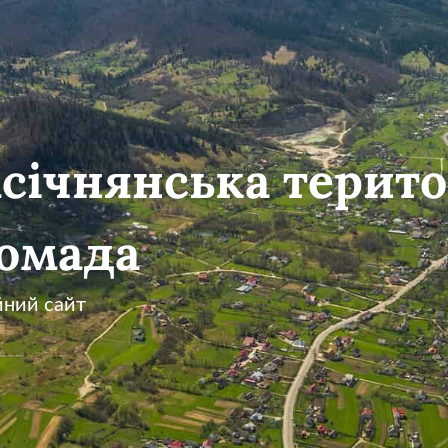
січнянська терито
омада
йний сайт