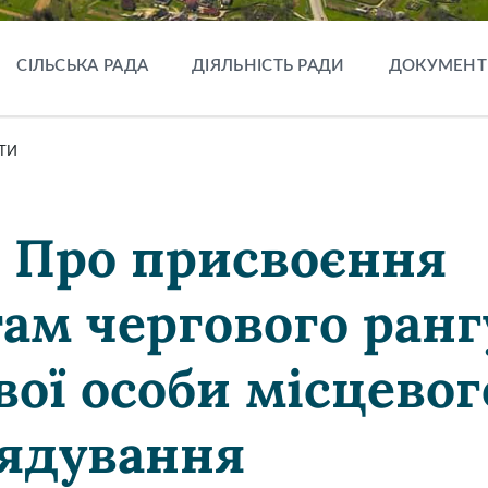
СІЛЬСЬКА РАДА
ДІЯЛЬНІСТЬ РАДИ
ДОКУМЕНТ
ТИ
5 Про присвоєння
там чергового ранг
вої особи місцевог
ядування