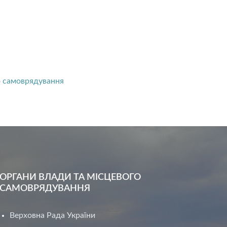
File
pdf
File
о самоврядування
extension:
size:
ОРГАНИ ВЛАДИ ТА МІСЦЕВОГО
САМОВРЯДУВАННЯ
Верховна Рада України