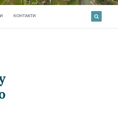
И
КОНТАКТИ
у
о