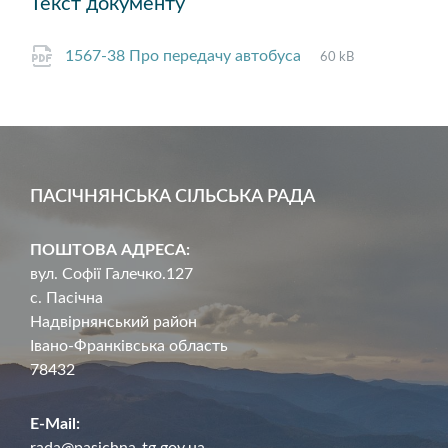
Текст документу
File
pdf
File
1567-38 Про передачу автобуса
60 kB
extension:
size:
ПАСІЧНЯНСЬКА СІЛЬСЬКА РАДА
ПОШТОВА АДРЕСА:
вул. Софії Галечко.127
с. Пасічна
Надвірнянський район
Івано-Франківська область
78432
E-Mail:
rada@pasichna-tg.gov.ua