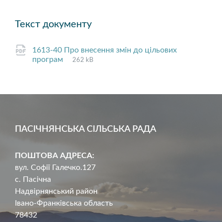
Текст документу
1613-40 Про внесення змін до цільових
File
pdf
File
програм
262 kB
extension:
size:
ПАСІЧНЯНСЬКА СІЛЬСЬКА РАДА
ПОШТОВА АДРЕСА:
вул. Софії Галечко.127
с. Пасічна
Надвірнянський район
Івано-Франківська область
78432