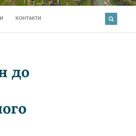
И
КОНТАКТИ
н до
ного