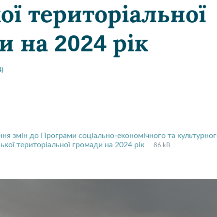
ої територіальної
и на 2024 рік
4)
ння змін до Програми соціально-економічного та культурног
File
pdf
File
ської територіальної громади на 2024 рік
86 kB
extension:
size: