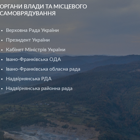
ОРГАНИ ВЛАДИ ТА МІСЦЕВОГО
САМОВРЯДУВАННЯ
Верховна Рада України
Президент України
Кабінет Міністрів України
Івано-Франківська ОДА
Івано-Франківська обласна рада
Надвірнянська РДА
Надвірнянська районна рада