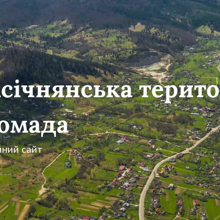
січнянська терито
омада
йний сайт