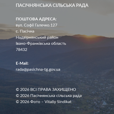
ПАСІЧНЯНСЬКА СІЛЬСЬКА РАДА
ПОШТОВА АДРЕСА:
вул. Софії Галечко.127
с. Пасічна
Надвірнянський район
Івано-Франківська область
78432
E-Mail:
rada@pasichna-tg.gov.ua
© 2026 ВСІ ПРАВА ЗАХИЩЕНО
© 2026 Пасічнянська сільська рада
© 2026 Фото – Vitaliy Sindikat