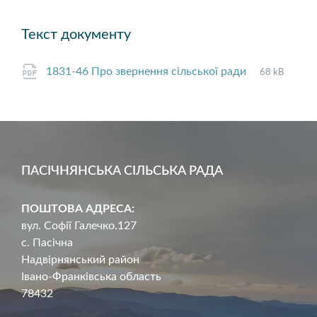
Текст документу
File
pdf
File
1831-46 Про звернення сільської ради
68 kB
extension:
size:
ПАСІЧНЯНСЬКА СІЛЬСЬКА РАДА
ПОШТОВА АДРЕСА:
вул. Софії Галечко.127
с. Пасічна
Надвірнянський район
Івано-Франківська область
78432