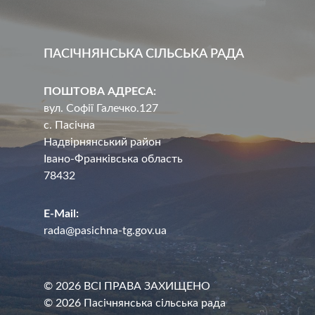
ПАСІЧНЯНСЬКА СІЛЬСЬКА РАДА
ПОШТОВА АДРЕСА:
вул. Софії Галечко.127
с. Пасічна
Надвірнянський район
Івано-Франківська область
78432
E-Mail:
rada@pasichna-tg.gov.ua
© 2026 ВСІ ПРАВА ЗАХИЩЕНО
© 2026 Пасічнянська сільська рада