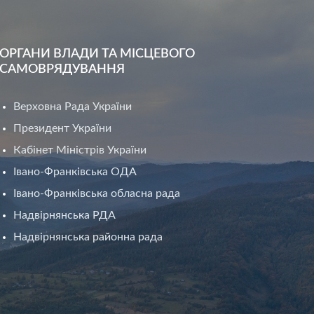
ОРГАНИ ВЛАДИ ТА МІСЦЕВОГО
САМОВРЯДУВАННЯ
Верховна Рада України
Президент України
Кабінет Міністрів України
Івано-Франківська ОДА
Івано-Франківська обласна рада
Надвірнянська РДА
Надвірнянська районна рада