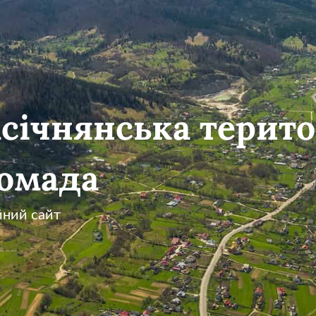
січнянська терито
омада
йний сайт