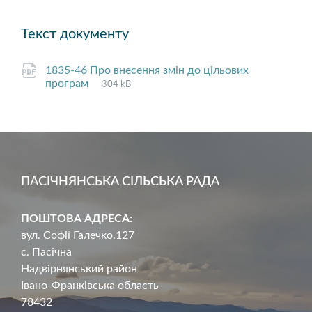
Текст документу
1835-46 Про внесення змін до цільових
File
pdf
File
програм
304 kB
extension:
size:
ПАСІЧНЯНСЬКА СІЛЬСЬКА РАДА
ПОШТОВА АДРЕСА:
вул. Софії Галечко.127
с. Пасічна
Надвірнянський район
Івано-Франківська область
78432