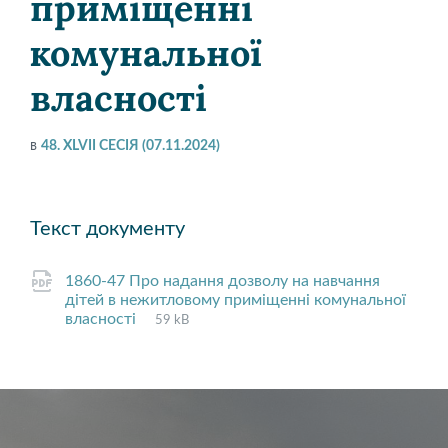
приміщенні
комунальної
власності
в
48. XLVII СЕСІЯ (07.11.2024)
Текст документу
1860-47 Про надання дозволу на навчання
дітей в нежитловому приміщенні комунальної
File
pdf
File
власності
59 kB
extension:
size: