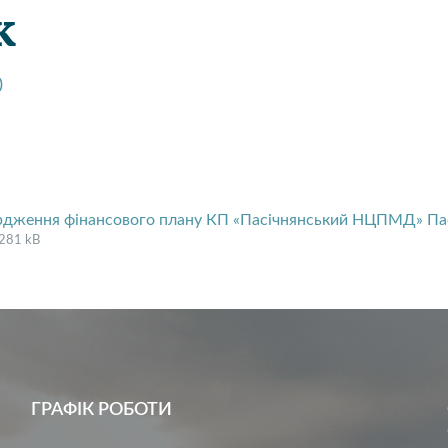
к
)
рдження фінансового плану КП «Пасічнянський НЦПМД» Пасі
File
pdf
File
281 kB
extension:
size:
ГРАФІК РОБОТИ