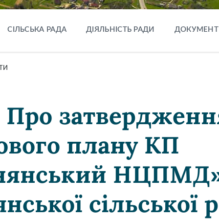
СІЛЬСЬКА РАДА
ДІЯЛЬНІСТЬ РАДИ
ДОКУМЕНТ
ТИ
7 Про затвердженн
ового плану КП
чнянський НЦПМД
нської сільської 