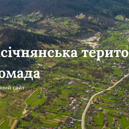
січнянська терито
омада
йний сайт