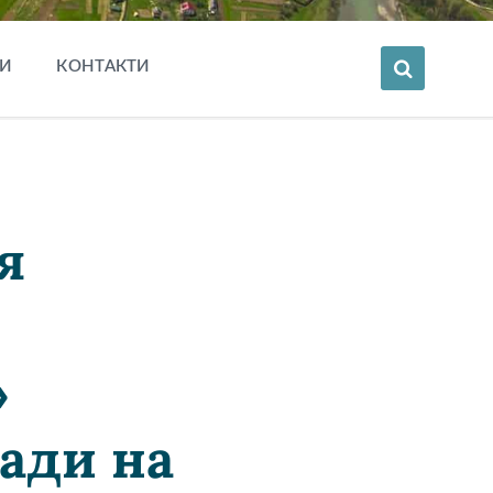
И
КОНТАКТИ
я
»
ради на