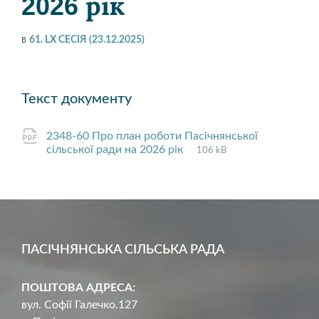
2026 рік
в
61. LX СЕСІЯ (23.12.2025)
Текст документу
2348-60 Про план роботи Пасічнянської
File
pdf
File
сільської ради на 2026 рік
106 kB
extension:
size:
ПАСІЧНЯНСЬКА СІЛЬСЬКА РАДА
ПОШТОВА АДРЕСА:
вул. Софії Галечко.127