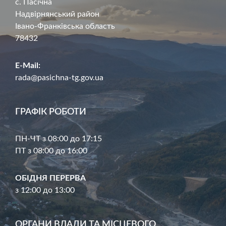
с. Пасічна
Надвірнянський район
Івано-Франківська область
78432
E-Mail:
rada@pasichna-tg.gov.ua
ГРАФІК РОБОТИ
ПН-ЧТ з 08:00 до 17:15
ПТ з 08:00 до 16:00
ОБІДНЯ ПЕРЕРВА
з 12:00 до 13:00
ОРГАНИ ВЛАДИ ТА МІСЦЕВОГО