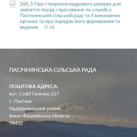
260_5 Про створення кадрового резерву для
зайняття посад і просування по службі у
Пасічнянській сільській раді та її виконавчих
органах та про порядок його формування та
File
pdf
File
ведення
91 kB
extension:
size:
ПАСІЧНЯНСЬКА СІЛЬСЬКА РАДА
ПОШТОВА АДРЕСА:
вул. Софії Галечко.127
с. Пасічна
Надвірнянський район
Івано-Франківська область
78432