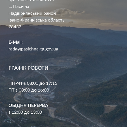
с. Пасічна
Надвірнянський район
Івано-Франківська область
78432
E-Mail:
rada@pasichna-tg.gov.ua
ГРАФІК РОБОТИ
ПН-ЧТ з 08:00 до 17:15
ПТ з 08:00 до 16:00
ОБІДНЯ ПЕРЕРВА
з 12:00 до 13:00