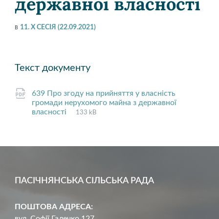
державної власності
в
11. Х СЕСІЯ (22.09.2021)
Текст документу
639 Про згоду на прийняття у власність
громади нерухомого майна з державної
File
pdf
File
власності
133 kB
extension:
size:
ПАСІЧНЯНСЬКА СІЛЬСЬКА РАДА
ПОШТОВА АДРЕСА:
вул. Софії Галечко.127