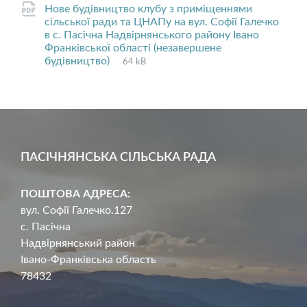
Нове будівництво клубу з приміщеннями
сільської ради та ЦНАПу на вул. Софії Галечко
в с. Пасічна Надвірнянського району Івано
Франківської області (незавершене
File
pdf
File
будівництво)
64 kB
extension:
size:
ПАСІЧНЯНСЬКА СІЛЬСЬКА РАДА
ПОШТОВА АДРЕСА:
вул. Софії Галечко.127
с. Пасічна
Надвірнянський район
Івано-Франківська область
78432