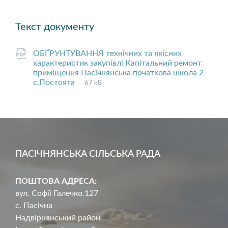
Текст документу
ОБҐРУНТУВАННЯ технічних та якісних
характеристик закупівлі Капітальний ремонт
приміщення Пасічнянська початкова школа 2
File
pdf
File
с.Постоята
67 kB
extension:
size:
ПАСІЧНЯНСЬКА СІЛЬСЬКА РАДА
ПОШТОВА АДРЕСА:
вул. Софії Галечко.127
с. Пасічна
Надвірнянський район