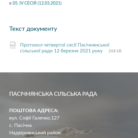
в
05. IV СЕСІЯ (12.03.2021)
Текст документу
Протокол четвертої сесії Пасічнянської
File
pdf
File
сільської ради 12 березня 2021 року
268 kB
extension:
size:
ПАСІЧНЯНСЬКА СІЛЬСЬКА РАДА
ПОШТОВА АДРЕСА:
вул. Софії Галечко.127
с. Пасічна
Надвірнянський район