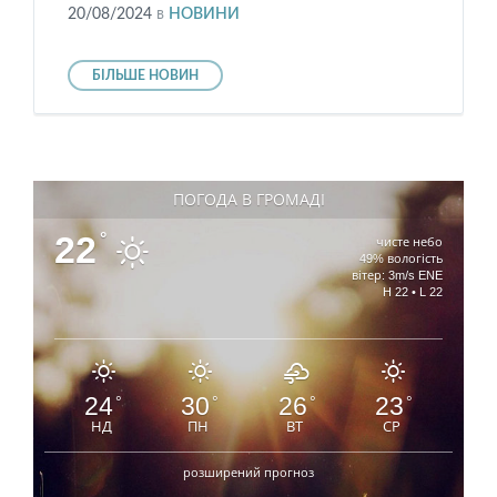
20/08/2024
в
НОВИНИ
БІЛЬШЕ НОВИН
ПОГОДА В ГРОМАДІ
22
°
чисте небо
49% вологість
вітер: 3m/s ENE
H 22 • L 22
24
30
26
23
°
°
°
°
НД
ПН
ВТ
СР
розширений прогноз