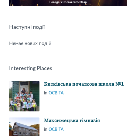
Погода з OpenWeatherMap
Наступні події
Немає нових подій
Interesting Places
Битківська початкова школа №1
in
ОСВІТА
Максимецька гімназія
in
ОСВІТА