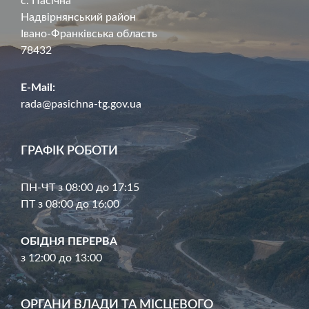
с. Пасічна
Надвірнянський район
Івано-Франківська область
78432
E-Mail:
rada@pasichna-tg.gov.ua
ГРАФІК РОБОТИ
ПН-ЧТ з 08:00 до 17:15
ПТ з 08:00 до 16:00
ОБІДНЯ ПЕРЕРВА
з 12:00 до 13:00
ОРГАНИ ВЛАДИ ТА МІСЦЕВОГО