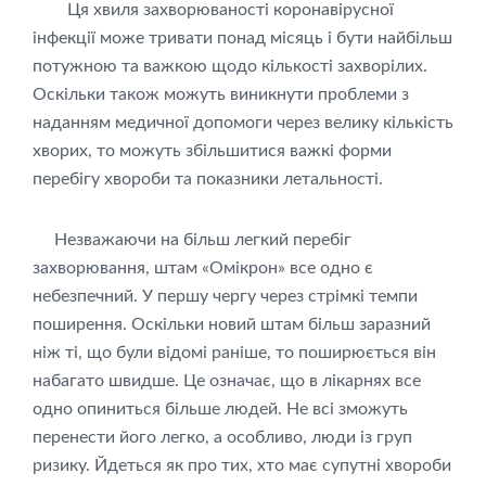
Ця хвиля захворюваності коронавірусної
інфекції може тривати понад місяць і бути найбільш
потужною та важкою щодо кількості захворілих.
Оскільки також можуть виникнути проблеми з
наданням медичної допомоги через велику кількість
хворих, то можуть збільшитися важкі форми
перебігу хвороби та показники летальності.
Незважаючи на більш легкий перебіг
захворювання, штам «Омікрон» все одно є
небезпечний. У першу чергу через стрімкі темпи
поширення. Оскільки новий штам більш заразний
ніж ті, що були відомі раніше, то поширюється він
набагато швидше. Це означає, що в лікарнях все
одно опиниться більше людей. Не всі зможуть
перенести його легко, а особливо, люди із груп
ризику. Йдеться як про тих, хто має супутні хвороби