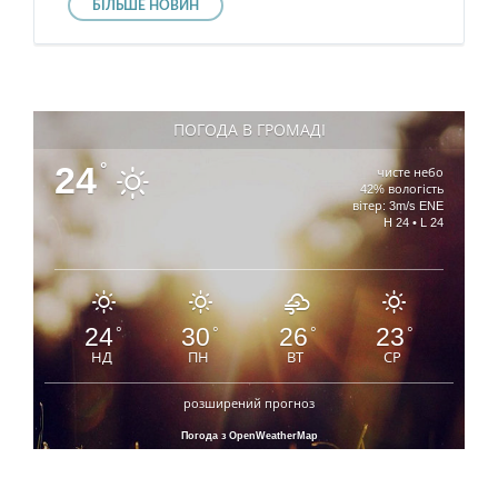
БІЛЬШЕ НОВИН
ПОГОДА В ГРОМАДІ
24
°
чисте небо
42% вологість
вітер: 3m/s ENE
H 24 • L 24
24
30
26
23
°
°
°
°
НД
ПН
ВТ
СР
розширений прогноз
Погода з OpenWeatherMap