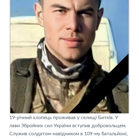
19-річний хлопець проживав у селищі Битків. У
лави Збройних сил України вступив добровольцем.
Служив солдатом-навідником в 109-му батальйоні,