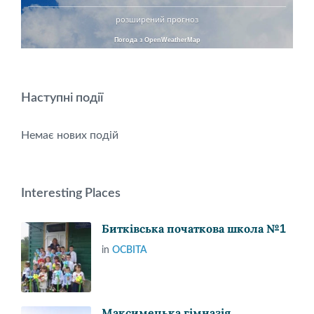
розширений прогноз
Погода з OpenWeatherMap
Наступні події
Немає нових подій
Interesting Places
Битківська початкова школа №1
in
ОСВІТА
Максимецька гімназія