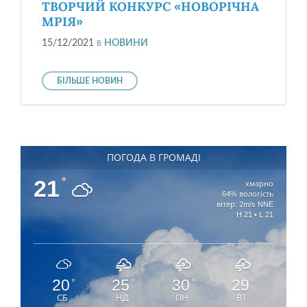
ТВОРЧИЙ КОНКУРС «НОВОРІЧНА
МРІЯ»
15/12/2021
в
НОВИНИ
БІЛЬШЕ НОВИН
ПОГОДА В ГРОМАДІ
21
°
хмарно
64% вологість
вітер: 2m/s NNE
H 21 • L 21
20
25
30
29
°
°
°
°
СБ
НД
ПН
ВТ