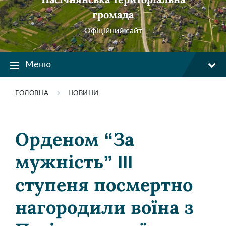
громада
Офіційний сайт
Меню
ГОЛОВНА
НОВИНИ
Орденом “За
мужність” III
ступеня посмертно
нагородили воїна з