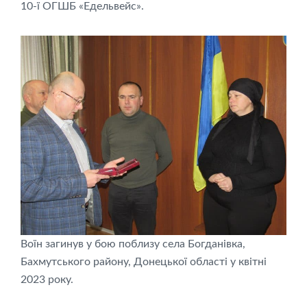
10-ї ОГШБ «Едельвейс».
Воїн загинув у бою поблизу села Богданівка,
Бахмутського району, Донецької області у квітні
2023 року.