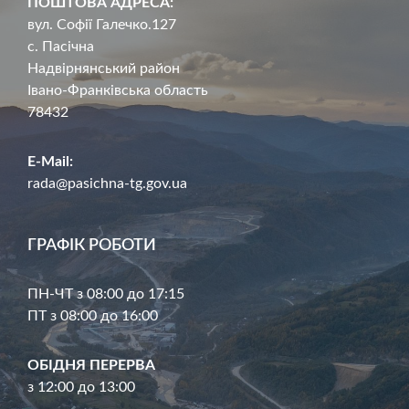
ПОШТОВА АДРЕСА:
вул. Софії Галечко.127
с. Пасічна
Надвірнянський район
Івано-Франківська область
78432
E-Mail:
rada@pasichna-tg.gov.ua
ГРАФІК РОБОТИ
ПН-ЧТ з 08:00 до 17:15
ПТ з 08:00 до 16:00
ОБІДНЯ ПЕРЕРВА
з 12:00 до 13:00