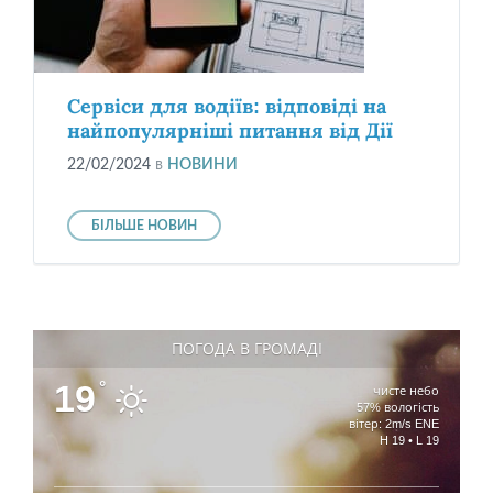
Сервіси для водіїв: відповіді на
найпопулярніші питання від Дії
22/02/2024
в
НОВИНИ
БІЛЬШЕ НОВИН
ПОГОДА В ГРОМАДІ
19
°
чисте небо
57% вологість
вітер: 2m/s ENE
H 19 • L 19