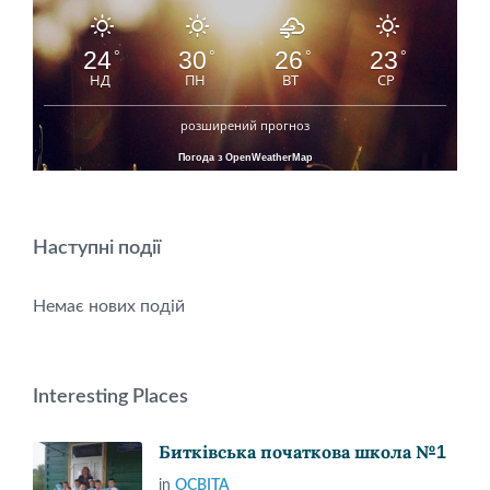
24
30
26
23
°
°
°
°
НД
ПН
ВТ
СР
розширений прогноз
Погода з OpenWeatherMap
Наступні події
Немає нових подій
Interesting Places
Битківська початкова школа №1
in
ОСВІТА