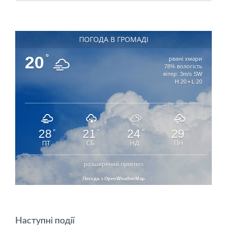
ПОГОДА В ГРОМАДІ
20
°
рвані хмари
78% вологість
вітер: 3m/s SW
H 20 • L 20
28
21
24
29
°
°
°
°
ПТ
СБ
НД
ПН
розширений прогноз
Погода з OpenWeatherMap
Наступні події