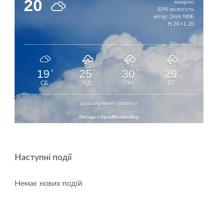
20
°
хмарно
63% вологість
вітер: 2m/s NNE
H 20 • L 20
19
25
30
29
°
°
°
°
СБ
НД
ПН
ВТ
розширений прогноз
Погода з OpenWeatherMap
Наступні події
Немає нових подій