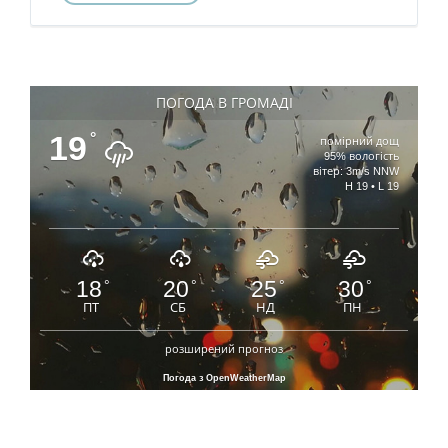
ПОГОДА В ГРОМАДІ
19
°
помірний дощ
95% вологість
вітер: 3m/s NNW
H 19 • L 19
18
20
25
30
°
°
°
°
ПТ
СБ
НД
ПН
розширений прогноз
Погода з OpenWeatherMap