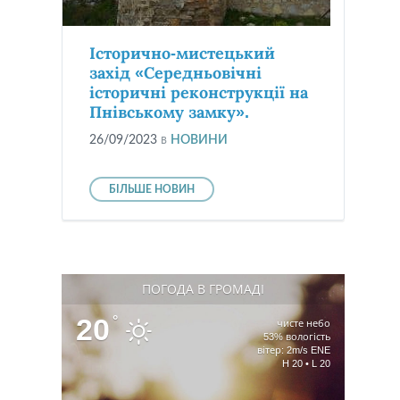
Історично-мистецький
захід «Середньовічні
історичні реконструкції на
Пнівському замку».
26/09/2023
в
НОВИНИ
БІЛЬШЕ НОВИН
ПОГОДА В ГРОМАДІ
20
°
чисте небо
53% вологість
вітер: 2m/s ENE
H 20 • L 20