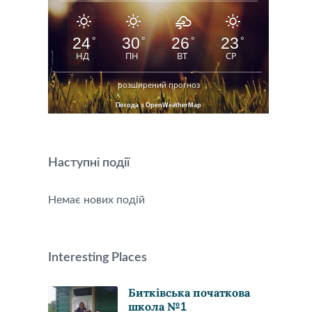
24
30
26
23
°
°
°
°
НД
ПН
ВТ
СР
розширений прогноз
Погода з OpenWeatherMap
Наступні події
Немає нових подій
Interesting Places
Битківська початкова
школа №1