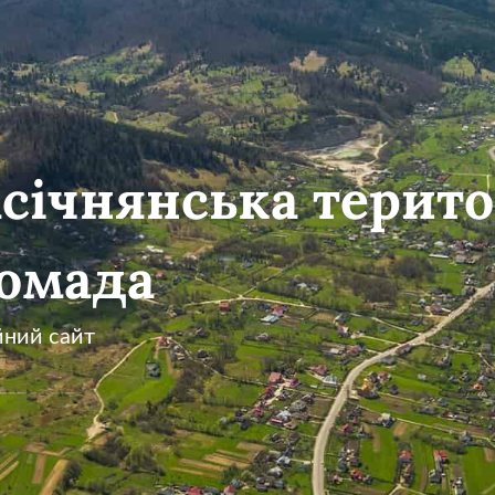
січнянська терито
омада
йний сайт