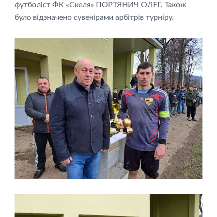
футболіст ФК «Скеля» ПОРТЯНИЧ ОЛЕГ. Також
було відзначено сувенірами арбітрів турніру.