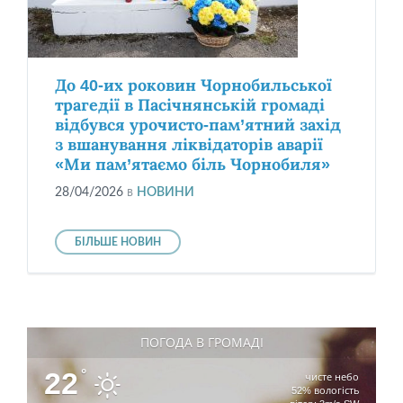
До 40-их роковин Чорнобильської
трагедії в Пасічнянській громаді
відбувся урочисто-пам’ятний захід
з вшанування ліквідаторів аварії
«Ми пам’ятаємо біль Чорнобиля»
28/04/2026
в
НОВИНИ
БІЛЬШЕ НОВИН
ПОГОДА В ГРОМАДІ
22
°
чисте небо
52% вологість