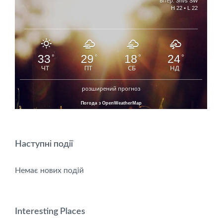
вітер: 3m/s SW
H 22 • L 22
33
29
18
24
°
°
°
°
ЧТ
ПТ
СБ
НД
розширений прогноз
Погода з OpenWeatherMap
Наступні події
Немає нових подій
Interesting Places