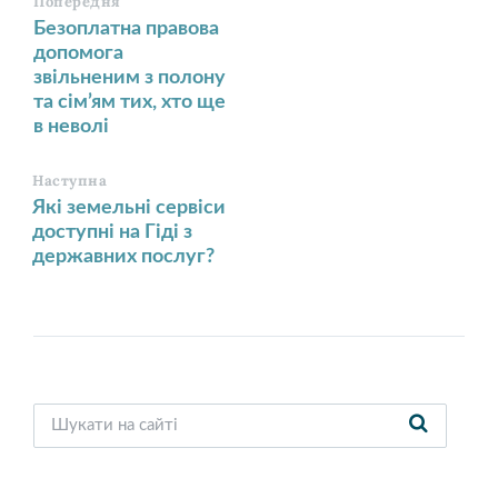
Попередня
Безоплатна правова
допомога
звільненим з полону
та сім’ям тих, хто ще
в неволі
Наступна
Які земельні сервіси
доступні на Гіді з
державних послуг?