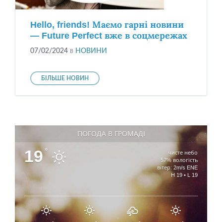
Hello, friends! Маємо гарні новини
— Future Perfect вже в соцмережах
07/02/2024
в
НОВИНИ
БІЛЬШЕ НОВИН
ПОГОДА В ГРОМАДІ
19
°
чисте небо
57% вологість
вітер: 2m/s ENE
H 19 • L 19