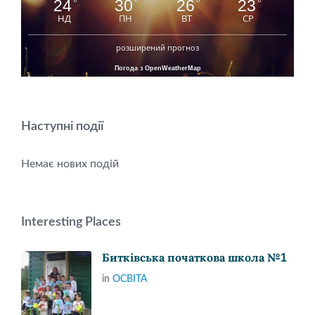
24
30
26
23
°
°
°
°
НД
ПН
ВТ
СР
розширений прогноз
Погода з OpenWeatherMap
Наступні події
Немає нових подій
Interesting Places
Битківська початкова школа №1
in
ОСВІТА