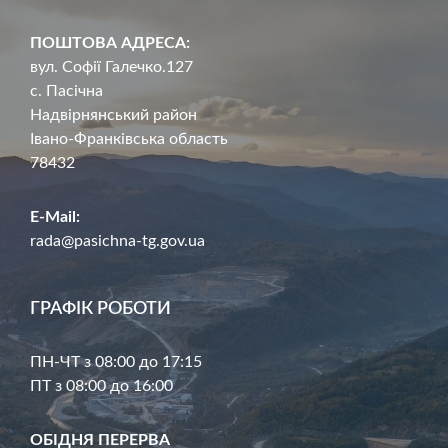
ПОШТОВА АДРЕСА:
вул. Софії Галечко.127
с. Пасічна
Надвірнянський район
Івано-Франківська область
78432
E-Mail:
rada@pasichna-tg.gov.ua
ГРАФІК РОБОТИ
ПН-ЧТ з 08:00 до 17:15
ПТ з 08:00 до 16:00
ОБІДНЯ ПЕРЕРВА