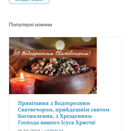
БІЛЬШЕ НОВИН
Популярні новини
Привітання з Водохресним
Святвечором, прийдешнім святом
Богоявлення, з Хрещенням
Господа нашого Ісуса Христа!