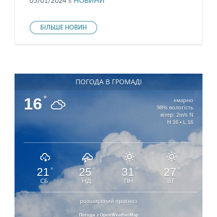
05/01/2024
в
НОВИНИ
БІЛЬШЕ НОВИН
ПОГОДА В ГРОМАДІ
16
°
хмарно
98% вологість
вітер: 2m/s N
H 16 • L 16
21
25
31
27
°
°
°
°
СБ
НД
ПН
ВТ
розширений прогноз
Погода з OpenWeatherMap