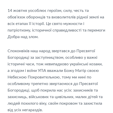
14 жовтня уособлює героїзм, силу, честь та
обов’язок оборонців та визволителів рідної землі на
всіх етапах її історії. Це свято мужности і
патріотизму, історичної справедливості та перемоги
Добра над злом.
Споконвіків наш народ звертався до Пресвятої
Богородиці за заступництвом, особливо у важкі
історичні часи, тож невипадково українські козаки,
а згодом і воїни УПА вважали Божу Матір своєю
Небесною Покровителькою, тому ми нині по
особливому трепетно звертаємося до Пресвятої
Богородиці, щоб покрила нас усіх: захисників та
захисниць, військових та цивільних, малих дітей та
людей похилого віку, своїм покровом та захистила
від усіх негараздів.