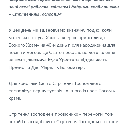
наші оселі радістю, світлом і добрими сподіванками
– Стрітенням Господнім!
У цей день ми вшановуємо визначну подію, коли
маленького Ісуса Христа вперше принесли до
Божого Храму на 40-й день після народження для
посвяти Богові. Це Свято прославляє Богоявлення
на землі, звеличує Ісуса Христа та віддає честь
Пречистій Діві Марії, як
Богоматері.
Для християн Свято Стрітення Господнього
символізує першу зустріч кожного із нас з Богом у
храмі.
Стрітення Господнє є провісником перемоги, тож
нехай і сьогодні свято Стрітення Господнього стане