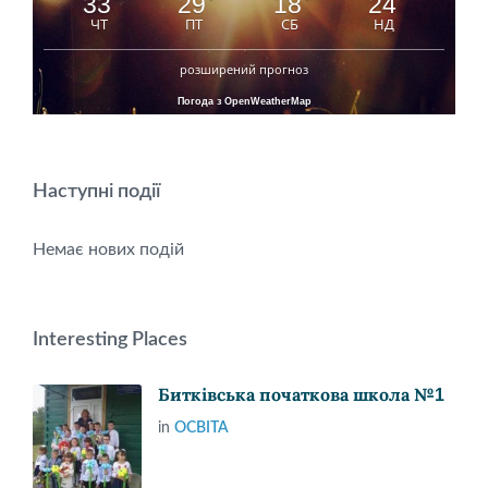
33
29
18
24
°
°
°
°
ЧТ
ПТ
СБ
НД
розширений прогноз
Погода з OpenWeatherMap
Наступні події
Немає нових подій
Interesting Places
Битківська початкова школа №1
in
ОСВІТА