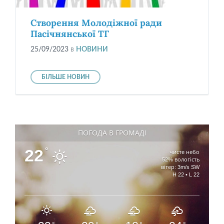
Створення Молодіжної ради
Пасічнянської ТГ
25/09/2023
в
НОВИНИ
БІЛЬШЕ НОВИН
ПОГОДА В ГРОМАДІ
22
°
чисте небо
52% вологість
вітер: 3m/s SW
H 22 • L 22