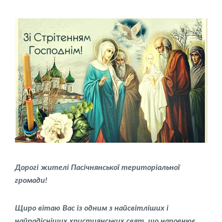
Дорогі жителі Пасічнянської територіальної
громади!
Щиро вітаю Вас із одним з найсвітліших і
найрадісніших християнських свят, що наповнює