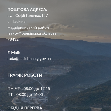
ПОШТОВА АДРЕСА:
вул. Софії Галечко.127
с. Пасічна
Надвірнянський район
Івано-Франківська область
78432
E-Mail:
rada@pasichna-tg.gov.ua
ГРАФІК РОБОТИ
ПН-ЧТ з 08:00 до 17:15
ПТ з 08:00 до 16:00
ОБІДНЯ ПЕРЕРВА