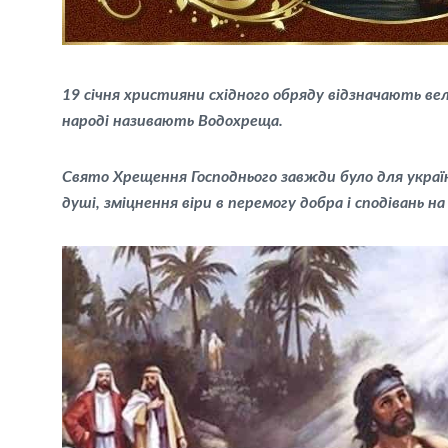
19 січня християни східного обряду відзначають ве
народі називають Водохреща.
Свято Хрещення Господнього завжди було для украї
душі, зміцнення віри в перемогу добра і сподівань 