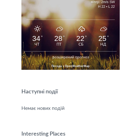
вітер: 2m/s SW
H 22 • L 22
34
28
22
25
°
°
°
°
ЧТ
ПТ
СБ
НД
розширений прогноз
Погода з OpenWeatherMap
Наступні події
Немає нових подій
Interesting Places