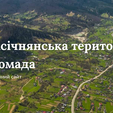
січнянська терито
омада
йний сайт