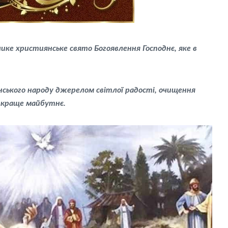
лике християнське свято Богоявлення Господнє, яке в
нського народу джерелом світлої радості, очищення
на краще майбутнє.