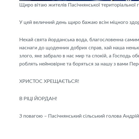
Щиро вітаю жителів Пасічнянської територіальної 
У цей величний день щиро бажаю всім міцного здоро
Нехай свята йорданська вода, благословенна самим 
наснаги до щоденних добрих справ, хай наша ненька 
злого, яке забрало в нас мир та спокій, а Господь об
роблять неймовірне та боряться за нашу з вами Пер
ХРИСТОС ХРЕЩАЄТЬСЯ!
В РІЦІ ЙОРДАН!
З повагою – Пасічнянський сільський голова Андрій