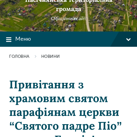
громада
Офіційний сайт
Меню
ГОЛОВНА
НОВИНИ
Привітання з
храмовим святом
парафіянам церкви
“Святого падре Піо”