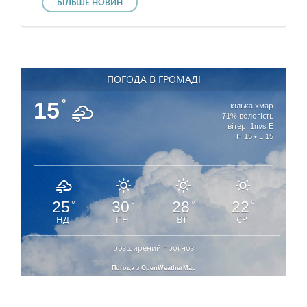
БІЛЬШЕ НОВИН
ПОГОДА В ГРОМАДІ
15
°
кілька хмар
71% вологість
вітер: 1m/s E
H 15 • L 15
25
30
28
22
°
°
°
°
НД
ПН
ВТ
СР
розширений прогноз
Погода з OpenWeatherMap