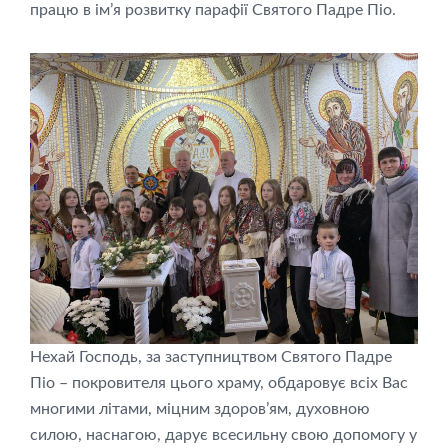
працю в ім’я розвитку парафії Святого Падре Піо.
Нехай Господь, за заступництвом Святого Падре
Піо – покровителя цього храму, обдаровує всіх Вас
многими літами, міцним здоров’ям, духовною
силою, наснагою, дарує всесильну свою допомогу у