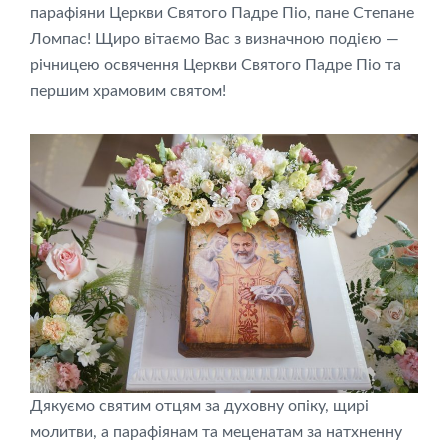
парафіяни Церкви Святого Падре Піо, пане Степане
Ломпас! Щиро вітаємо Вас з визначною подією —
річницею освячення Церкви Святого Падре Піо та
першим храмовим святом!
Дякуємо святим отцям за духовну опіку, щирі
молитви, а парафіянам та меценатам за натхненну