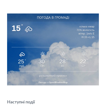
ПОГОДА В ГРОМАДІ
15
°
кілька хмар
71% вологість
вітер: 1m/s E
H 15 • L 15
25
30
28
22
°
°
°
°
НД
ПН
ВТ
СР
розширений прогноз
Погода з OpenWeatherMap
Наступні події