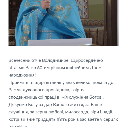
Всечесний отче Володимире! Щиросердечно
вітаємо Вас з 60-им річним ювілейним Днем
народження!
Прийміть ці щирі вітання у знак великої поваги до
Вас як духовного провідника, взірця
сподвижницької праці в ім’я служіння Богові.
Дякуємо Богу за дар Вашого життя, за Ваше
служіння, за зерна любові, милосердя, віри і надії,
котрі ви вже тридцять п’ять років засіваєте у серцях
парафіян.