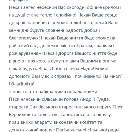
Нехай ангел небесний Вас сьогодні обійме крилом і
на душі стане тепло і спокійно! Нехай Ваше серце
до країв наповниться Божою любов’ю, нехай Ваші
земні дні будуть сповнені радості, добра і
благополуччя! І нехай Ваше життя буде схоже на
райський сад, де немає місця образам, сваркам і
розчаруванням! Нехай дорога Вашого життя буде
рівною і прямою, а супутниками Вашими вірними
нехай будуть Віра, Любов і вічна Надія! Божої
допомоги Вам у всіх справах і починаннях! На многії
і благії літа!
З повагою та найкращими побажаннями –
Пасічнянський сільський голова Андрій Гунда,
староста Битківського старостинського округу Олег
Юрчилюк та колектив старостинського округу,
працівники апарату, виконавчий комітет та
депутатський корпус Пасічнянської сільської ради.